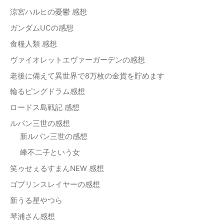
涼宮ハルヒの憂鬱 感想
ガンダムUCの感想
食糧人類 感想
ヴァイオレットエヴァーガーデンの感想
老後に備えて異世界で8万枚の金貨を貯めます
輪るピングドラム感想
ロードス島戦記 感想
ルパン三世の感想
新ルパン三世の感想
峰不二子という女
笑ゥせぇるすまんNEW 感想
ゴブリンスレイヤーの感想
新うる星やつら
琴浦さん感想