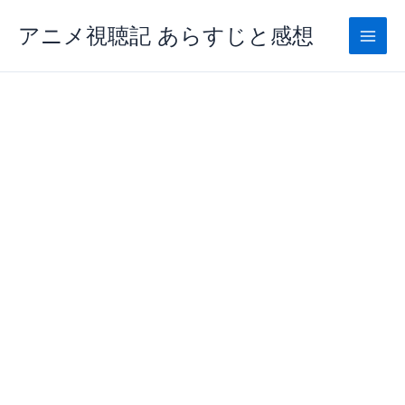
内
アニメ視聴記 あらすじと感想
容
を
ス
キ
ッ
プ