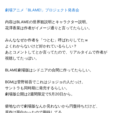
劇場アニメ「BLAME!」プロジェクト発表会
内容はBLAMEの世界観説明とキャラクター説明。
花澤香菜は作者がイメージ通りと言ってたらしい。
みんななぜか作者を「つとむ」呼ばわりしてたｗ
よくわからないけど好かれているらしい？
あとコメントしてとか言ってたので、リアルタイムで作者が
視聴してたっぽい。
BLAME劇場版はシドニアの合間に作ってたらしい。
BGMは菅野裕吾でこれはジョジョの人だっけ。
サントラも同時期に発売するらしい。
劇場版公開は2週間限定で5月20日から。
僻地なので劇場版なんか見れないから円盤待ちだけど、
原作は面白かったので期待してる。