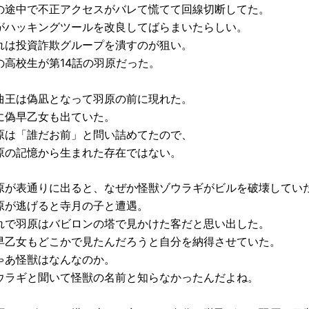
の途中で不正アクセスがバレて慌てて回線切断してた。
がハッキングツールを改良してばらまいたらしい。
れは投資詐欺グループを潰すのが狙い。
の高校生が第14話の羽原だった。
曲王は偽凪となって羽原の前に現れた。
に偽早乙女も出ていた。
原は「誰だお前」と問い詰めてたので、
原の記憶から生まれた存在ではない。
原が表通りに出ると、なぜか怪獣ゾウラギがビルを破壊してい
原が逃げると寺月の子と遭遇。
れで羽原はバビロンの塔で見かけた客だと思い出した。
早乙女もどこかで見たんだろうと自分を納得させていた。
ゃあ怪獣はなんなのか。
ウラギと聞いて怪獣の名前と知らなかったんだよね。