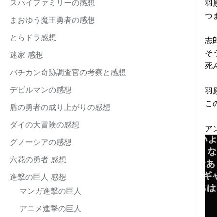
スパイファミリーの感想
羽
つ
まおゆう魔王勇者の感想
とらドラ感想
志
そ
迷家 感想
死
バチカン奇跡調査官の考察と感想
デビルマンの感想
羽
こ
盾の勇者の成り上がりの感想
ダイの大冒険の感想
ア
グノーシアの感想
六花の勇者 感想
進撃の巨人 感想
マンガ進撃の巨人
アニメ進撃の巨人