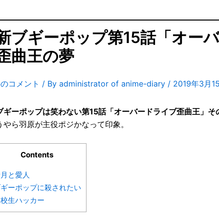
新ブギーポップ第15話「オー
歪曲王の夢
件のコメント
/ By
administrator of anime-diary
/
2019年3月1
ブギーポップは笑わない第15話「オーバードライブ歪曲王」そ
うやら羽原が主役ポジかなって印象。
Contents
寺月と愛人
ブギーポップに殺されたい
高校生ハッカー