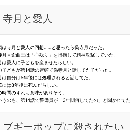
寺月と愛人
頭は寺月と愛人の回想……と思ったら偽寺月だった。
寺月＝歪曲王は「心残り」を指摘して精神攻撃していた。
月は愛人に子どもを産ませたらしい。
の子どもが第14話の冒頭で偽寺月と話してた子だった。
月は自分は5年後には処理されると話してた。
際には8年後に死んだらしい。
の時間のずれも意味がありそう。
いうのも、第14話で警備員が「3年間何してたの」と聞かれて
ブギーポップに殺されたい