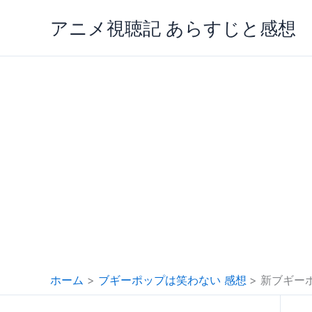
内
アニメ視聴記 あらすじと感想
容
を
ス
キ
ッ
プ
ホーム
ブギーポップは笑わない 感想
新ブギー