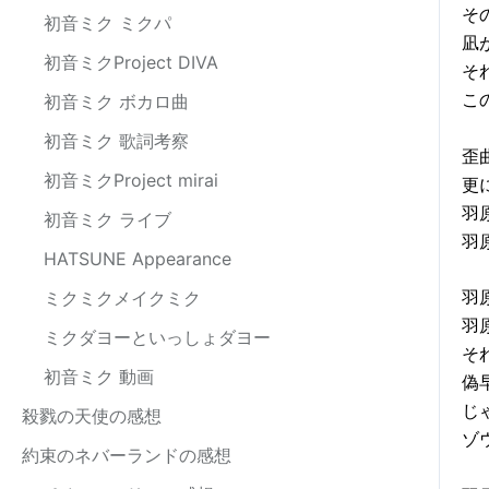
そ
初音ミク ミクパ
凪
初音ミクProject DIVA
そ
こ
初音ミク ボカロ曲
初音ミク 歌詞考察
歪
初音ミクProject mirai
更
羽
初音ミク ライブ
羽
HATSUNE Appearance
羽
ミクミクメイクミク
羽
ミクダヨーといっしょダヨー
そ
初音ミク 動画
偽
じ
殺戮の天使の感想
ゾ
約束のネバーランドの感想