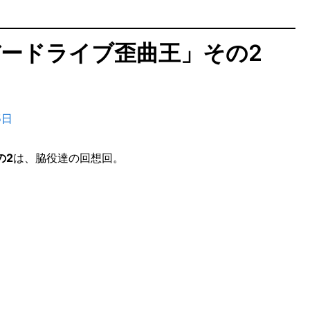
バードライブ歪曲王」その2
5日
の2
は、脇役達の回想回。