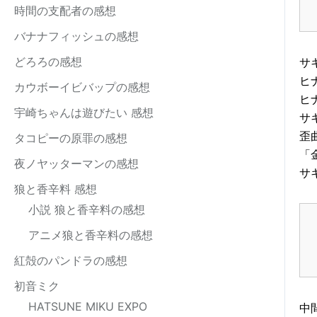
時間の支配者の感想
バナナフィッシュの感想
どろろの感想
サ
ヒ
カウボーイビバップの感想
ヒ
宇崎ちゃんは遊びたい 感想
サ
歪
タコピーの原罪の感想
「
夜ノヤッターマンの感想
サ
狼と香辛料 感想
小説 狼と香辛料の感想
アニメ狼と香辛料の感想
紅殻のパンドラの感想
初音ミク
HATSUNE MIKU EXPO
中