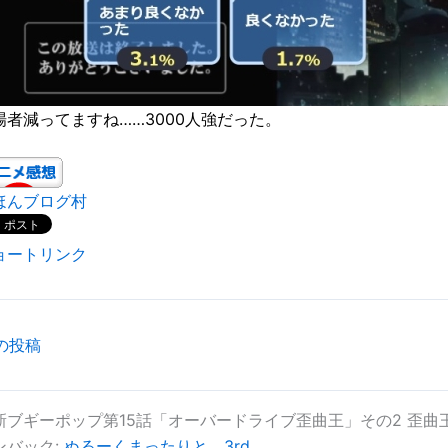
場者減ってますね……3000人強だった。
ほんブログ村
ョートリンク
の投稿
新ブギーポップ第15話「オーバードライブ歪曲王」その2 歪曲
ンバック:
ぬるーくまったりと 3rd