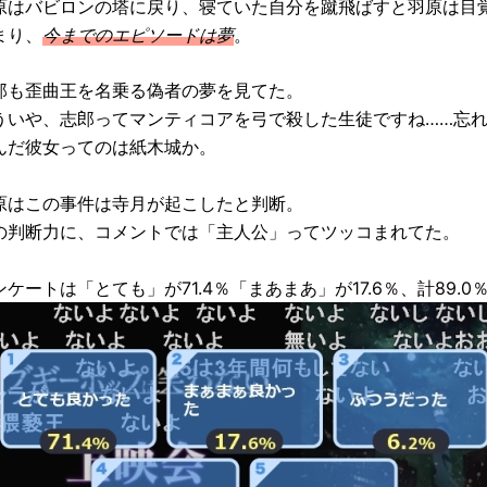
原はバビロンの塔に戻り、寝ていた自分を蹴飛ばすと羽原は目
まり、
今までのエピソードは夢
。
郎も歪曲王を名乗る偽者の夢を見てた。
ういや、志郎ってマンティコアを弓で殺した生徒ですね……忘
んだ彼女ってのは紙木城か。
原はこの事件は寺月が起こしたと判断。
の判断力に、コメントでは「主人公」ってツッコまれてた。
ンケートは「とても」が71.4％「まあまあ」が17.6％、計89.