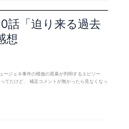
10話「迫り来る過去
感想
ニュージェネ事件の模倣の黒幕が判明するエピソー
言ってたけど、 補足コメントが無かったら見なくなっ