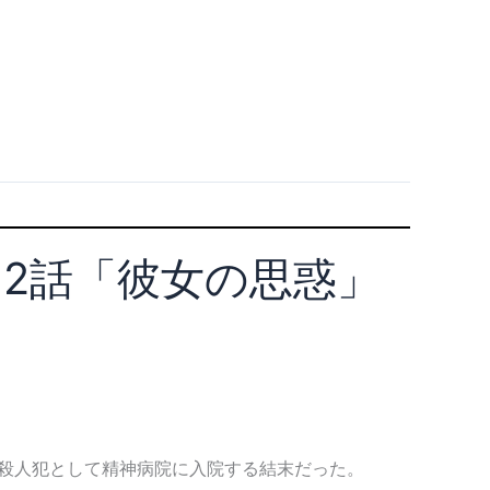
12話「彼女の思惑」
奇殺人犯として精神病院に入院する結末だった。