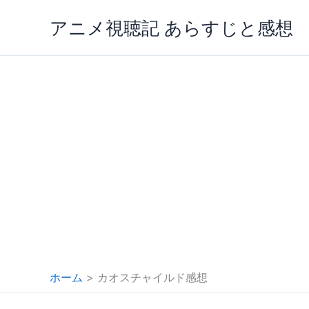
内
アニメ視聴記 あらすじと感想
容
を
ス
キ
ッ
プ
ホーム
カオスチャイルド感想