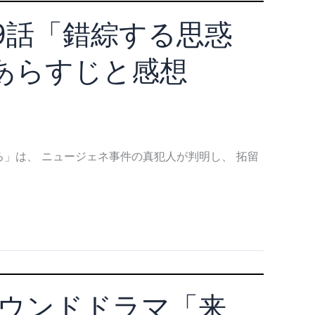
9話「錯綜する思惑
あらすじと感想
」は、 ニュージェネ事件の真犯人が判明し、 拓留
サウンドドラマ「来