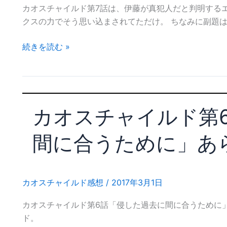
話
カオスチャイルド第7話は、伊藤が真犯人だと判明する
「錯
クスの力でそう思い込まされてただけ。 ちなみに副題
綜
カ
続きを読む »
す
オ
る
ス
光
チ
と
ャ
影
カオスチャイルド第
イ
に
ル
惑
間に合うために」あ
ド
う
第
思
7
い
話
は」
カオスチャイルド感想
/
2017年3月1日
あ
あ
ら
カオスチャイルド第6話「侵した過去に間に合うために
ら
す
ド。
す