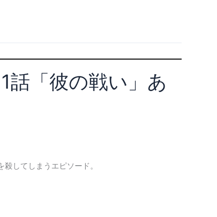
1話「彼の戦い」あ
を殺してしまうエピソード。