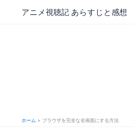
内
アニメ視聴記 あらすじと感想
容
を
ス
キ
ッ
プ
ホーム
ブラウザを完全な全画面にする方法