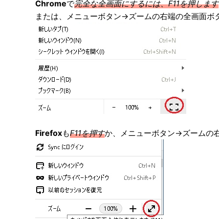
Chrome
で
完全な全画面にするには、F11を押します
または、メニューボタン→ズームの右端の全画面ボ
Firefox
も
F11を押す
か、メニューボタン→ズームの