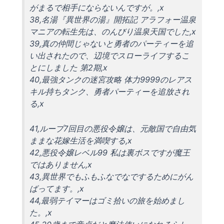
がまるで相手にならないんですが。,x
38,名湯『異世界の湯』開拓記 アラフォー温泉
マニアの転生先は、のんびり温泉天国でした,x
39,真の仲間じゃないと勇者のパーティーを追
い出されたので、辺境でスローライフするこ
とにしました 第2期,x
40,最強タンクの迷宮攻略 体力9999のレアス
キル持ちタンク、勇者パーティーを追放され
る,x
41,ループ7回目の悪役令嬢は、元敵国で自由気
ままな花嫁生活を満喫する,x
42,悪役令嬢レベル99 私は裏ボスですが魔王
ではありません,x
43,異世界でもふもふなでなでするためにがん
ばってます。,x
44,最弱テイマーはゴミ拾いの旅を始めまし
た。,x