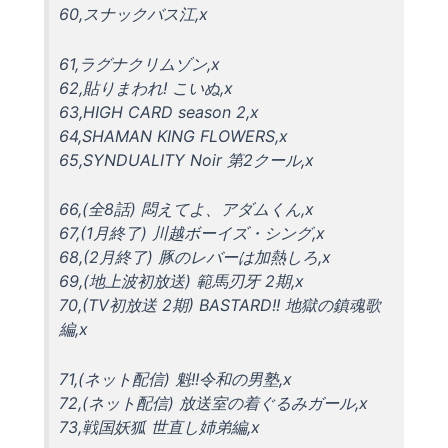
60,スナックバス江,x
61,ラグナクリムゾン,x
62,貼りまわれ! こいぬ,x
63,HIGH CARD season 2,x
64,SHAMAN KING FLOWERS,x
65,SYNDUALITY Noir 第2クール,x
66,(全8話) 悶えてよ、アダムくん,x
67,(1月終了) 川越ボーイズ・シング,x
68,(2月終了) 豚のレバーは加熱しろ,x
69,(地上波初放送) 範馬刃牙 2期,x
70,(TV初放送 2期) BASTARD!! 地獄の鎮魂歌
編,x
71,(ネット配信) 魁!!令和の男塾,x
72,(ネット配信) 放送室の着ぐるみガール,x
73,戦国妖狐 世直し姉弟編,x