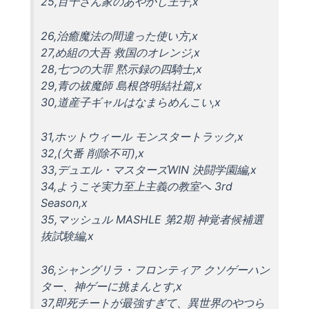
25,百千さん家のあやかし王子,x
26,治癒魔法の間違った使い方,x
27,め組の大吾 救国のオレンジ,x
28,七つの大罪 黙示録の四騎士,x
29,青の祓魔師 島根啓明結社篇,x
30,道産子ギャルはなまらめんこい,x
31,ホットウィール モンスタートラック,x
32,(欠番 削除不可),x
33,デュエル・マスターズWIN 決闘学園編,x
34,ようこそ実力至上主義の教室へ 3rd
Season,x
35,マッシュル MASHLE 第2期 神覚者候補選
抜試験編,x
36,シャングリラ・フロンティア クソゲーハン
ター、神ゲーに挑まんとす,x
37,即死チートが最強すぎて、異世界のやつら