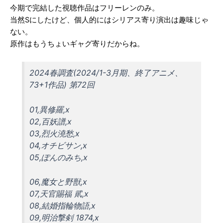
今期で完結した視聴作品はフリーレンのみ。
当然Sにしたけど、個人的にはシリアス寄り演出は趣味じゃ
ない。
原作はもうちょいギャグ寄りだからね。
2024春調査(2024/1-3月期、終了アニメ、
73+1作品) 第72回
01,異修羅,x
02,百妖譜,x
03,烈火澆愁,x
04,オチビサン,x
05,ぽんのみち,x
06,魔女と野獣,x
07,天官賜福 貮,x
08,結婚指輪物語,x
09,明治撃剣 1874,x