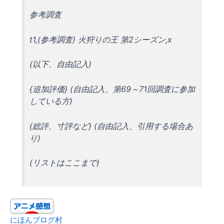
参考調査
t1,(参考調査) 火狩りの王 第2シーズン,x
(以下、自由記入)
{追加評価} (自由記入、第69～71回調査に参加
している方)
{総評、寸評など} (自由記入、引用する場合あ
り)
(リストはここまで)
にほんブログ村