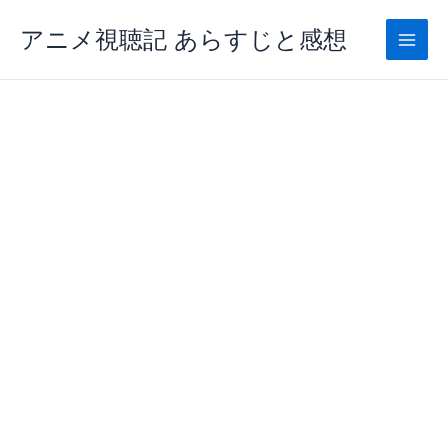
内
アニメ視聴記 あらすじと感想
容
を
ス
キ
ッ
プ