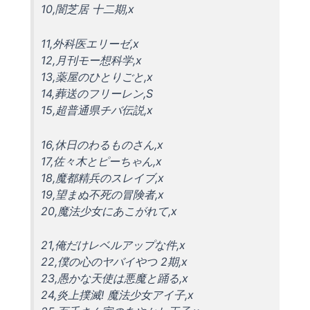
10,闇芝居 十二期,x
11,外科医エリーゼ,x
12,月刊モー想科学,x
13,薬屋のひとりごと,x
14,葬送のフリーレン,S
15,超普通県チバ伝説,x
16,休日のわるものさん,x
17,佐々木とピーちゃん,x
18,魔都精兵のスレイブ,x
19,望まぬ不死の冒険者,x
20,魔法少女にあこがれて,x
21,俺だけレベルアップな件,x
22,僕の心のヤバイやつ 2期,x
23,愚かな天使は悪魔と踊る,x
24,炎上撲滅! 魔法少女アイ子,x