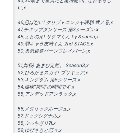
45,30歳まで童貞だと魔法使いになれるらし
い,x
46,忍ばない! クリプトニンジャ咲耶 弐ノ巻,x
47,チキップダンサーズ 第3シーズン,x
48,ととのえ! サクマくん by＆sauna,x
49,弱キャラ友崎くん 2nd STAGE,x
50,勇気爆発バーンブレイバーン,x
51,炸裂! あまびえ姫。 Season3,x
52,ひろがるスカイ! プリキュア,x
53,キングダム 第5シリーズ,x
54,姫様”拷問”の時間です,x
55,アンデッドアンラック,x
56,メタリックルージュ,x
57,ドッグシグナル,x
58,ぶっちぎり?!,x
59,ゆびさきと恋々,x