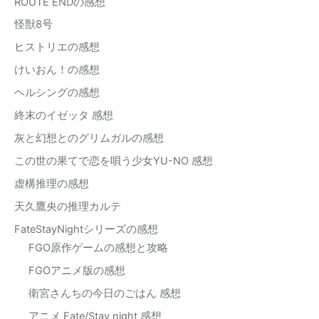
ROUTE ENDの感想
怪獣8号
ヒストリエの感想
けいおん！の感想
ヘルシングの感想
終末のイゼッタ 感想
灰と幻想とのグリムガルの感想
この世の果てで恋を唄う少女YU-NO 感想
虚構推理の感想
天久鷹央の推理カルテ
FateStayNightシリーズの感想
FGO原作ゲームの感想と攻略
FGOアニメ版の感想
衛宮さんちの今日のごはん 感想
アニメ Fate/Stay night 感想