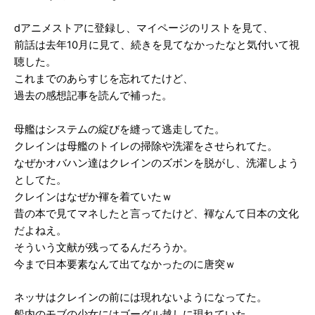
dアニメストアに登録し、マイページのリストを見て、
前話は去年10月に見て、続きを見てなかったなと気付いて視
聴した。
これまでのあらすじを忘れてたけど、
過去の感想記事を読んで補った。
母艦はシステムの綻びを縫って逃走してた。
クレインは母艦のトイレの掃除や洗濯をさせられてた。
なぜかオバハン達はクレインのズボンを脱がし、洗濯しよう
としてた。
クレインはなぜか褌を着ていたｗ
昔の本で見てマネしたと言ってたけど、褌なんて日本の文化
だよねえ。
そういう文献が残ってるんだろうか。
今まで日本要素なんて出てなかったのに唐突ｗ
ネッサはクレインの前には現れないようになってた。
船内のモブの少女にはゴーグル越しに現れていた。