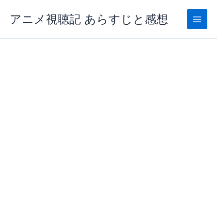
内
アニメ視聴記 あらすじと感想
容
を
ス
キ
ッ
プ