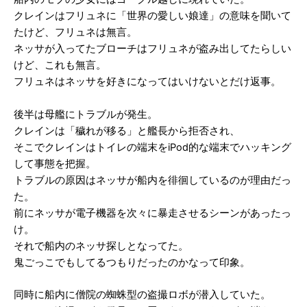
クレインはフリュネに「世界の愛しい娘達」の意味を聞いて
たけど、フリュネは無言。
ネッサが入ってたブローチはフリュネが盗み出してたらしい
けど、これも無言。
フリュネはネッサを好きになってはいけないとだけ返事。
後半は母艦にトラブルが発生。
クレインは「穢れが移る」と艦長から拒否され、
そこでクレインはトイレの端末をiPod的な端末でハッキング
して事態を把握。
トラブルの原因はネッサが船内を徘徊しているのが理由だっ
た。
前にネッサが電子機器を次々に暴走させるシーンがあったっ
け。
それで船内のネッサ探しとなってた。
鬼ごっこでもしてるつもりだったのかなって印象。
同時に船内に僧院の蜘蛛型の盗撮ロボが潜入していた。