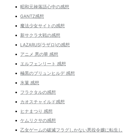
昭和元禄落語心中の感想
GANTZ感想
魔法少女サイトの感想
新サクラ大戦の感想
LAZARUS(ラザロ)の感想
アニメ 悪の華 感想
エルフェンリート 感想
極黒のブリュンヒルデ 感想
氷菓 感想
フラクタルの感想
カオスチャイルド感想
ヒナまつり 感想
ケムリクサの感想
乙女ゲームの破滅フラグしかない悪役令嬢に転生し