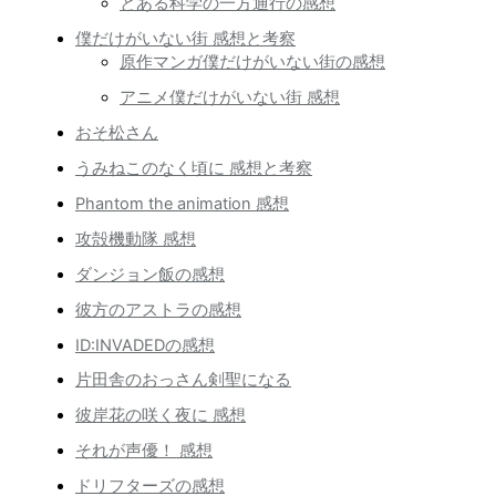
とある科学の一方通行の感想
僕だけがいない街 感想と考察
原作マンガ僕だけがいない街の感想
アニメ僕だけがいない街 感想
おそ松さん
うみねこのなく頃に 感想と考察
Phantom the animation 感想
攻殻機動隊 感想
ダンジョン飯の感想
彼方のアストラの感想
ID:INVADEDの感想
片田舎のおっさん剣聖になる
彼岸花の咲く夜に 感想
それが声優！ 感想
ドリフターズの感想