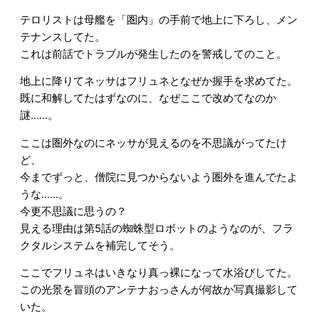
テロリストは母艦を「圏内」の手前で地上に下ろし、メン
テナンスしてた。
これは前話でトラブルが発生したのを警戒してのこと。
地上に降りてネッサはフリュネとなぜか握手を求めてた。
既に和解してたはずなのに、なぜここで改めてなのか
謎……。
ここは圏外なのにネッサが見えるのを不思議がってたけ
ど、
今までずっと、僧院に見つからないよう圏外を進んでたよ
うな……。
今更不思議に思うの？
見える理由は第5話の蜘蛛型ロボットのようなのが、フラ
クタルシステムを補完してそう。
ここでフリュネはいきなり真っ裸になって水浴びしてた。
この光景を冒頭のアンテナおっさんが何故か写真撮影して
いた。