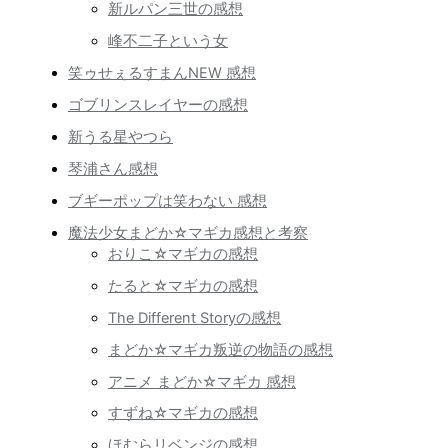
新ルパン三世の感想
峰不二子という女
笑ゥせぇるすまんNEW 感想
ゴブリンスレイヤーの感想
新うる星やつら
琴浦さん感想
ブギーポップは笑わない 感想
魔法少女まどか☆マギカ感想と考察
おりこ☆マギカの感想
たると☆マギカの感想
The Different Storyの感想
まどか☆マギカ叛逆の物語の感想
アニメ まどか☆マギカ 感想
すずね☆マギカの感想
ほむらリベンジの感想