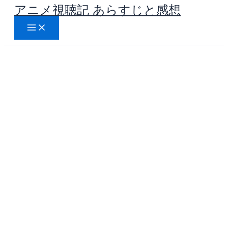
アニメ視聴記 あらすじと感想
内
容
を
ス
キ
ッ
プ