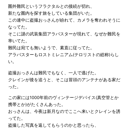
圏外難民というフラクタルとの接続が切れ、
新たな圏内を探す旅をしている集団がいた。
この連中に盗撮おっさんが紛れて、カメラを奪われそうに
なってた。
そこに謎の武装集団アラバスターが現れて、なぜか難民を
率いてた。
難民は宛ても無いようで、素直に従ってた。
アラバスターもロストミレニアム(テロリストの総称)らし
い。
盗撮おっさんは難民でもなく、一人で逃げた。
クレインが後を追うと、そこは冒頭のアンテナがある家だ
った。
この家には1000年前のヴィンテージデバイス(真空管とか
携帯とか)がたくさんあった。
おっさんは、今夜は新月なのでここへ来いとクレインを誘
ってた。
盗撮した写真を返してもらうのかと思ったら、