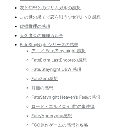
灰と幻想とのグリムガルの感想
この世の果てで恋を唄う少女YU-NO 感想
虚構推理の感想
天久鷹央の推理カルテ
FateStayNightシリーズの感想
アニメ Fate/Stay night 感想
FateExtra LastEncoreの感想
Fate/Staynight UBW 感想
FateZero感想
月姫の感想
FateStaynight Heaven’s Feelの感想
ロード・エルメロイII世の事件簿
Fate/Apocrypha感想
FGO原作ゲームの感想と攻略