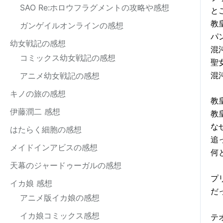
SAO Re:ホロウフラグメントの攻略や感想
と
教
ガンゲイルオンラインの感想
パ
幼女戦記の感想
混
コミックス幼女戦記の感想
聖
混
アニメ幼女戦記の感想
キノの旅の感想
教
伊藤潤二 感想
教
な
はたらく細胞の感想
追
メイドインアビスの感想
何
天幕のジャードゥーガルの感想
プ
イカ娘 感想
だ
アニメ版イカ娘の感想
イカ娘コミックス感想
テ