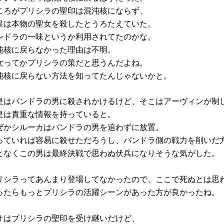
ころがプリシラの聖印は混沌核にならず、
皇は本物の聖女を殺したとうろたえていた。
ンドラの一味というか利用されてたのかな。
沌核に戻らなかった理由は不明。
女ってかプリシラの策だと思うんだよね。
沌核に戻らない方法を知ってたんじゃないかと。
皇はパンドラの男に殺されかけるけど、そこはアーヴィンが制
皇は貴重な情報を持っていると。
ぜかシルーカはパンドラの男を追わずに放置。
っていれば容易に殺せただろうし、パンドラ側の戦力を削いだ
となくこの男は最終決戦で思わぬ伏兵になりそうな気がした。
リシラってあんまり登場してなかったので、ここで死ぬとは思
ったらもっとプリシラの活躍シーンがあった方が良かったね。
オはプリシラの聖印を受け継いだけど、