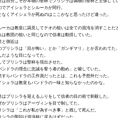
皇は自分こそが本物の聖杯でプリシラは偽物の聖杯と主張して
のでアイシェラとシルーカが同行。
となくアイシェラが死ぬのはここかなと思ったけど違った。
ルーカは教皇に謁見してテオの狙いは全ての混沌を消すことだ
れは教団の狙いと同じなので信者は動揺していた。
皇と側近は
のプリシラは「目が怖い」とか「ガンギマリ」とか言われてた
んだような目になってた。
してプリシラは聖杯を現出させた。
パンドラの理念に忠誠を誓う者の勤め」と唆していた。
皇すらパンドラの工作員だったとは、これも予想外だった。
イシェラは教皇もパンドラの一味と知らなかったのかな。
皇はプリシラを迎えるふりをして信者の目の前で刺殺した。
ぜかプリシラはアーヴィンを目で制してた。
リシラは「これが私が為すべき事」と残して死んだ。
リシラの聖印は混沌核に戻るはずだった。