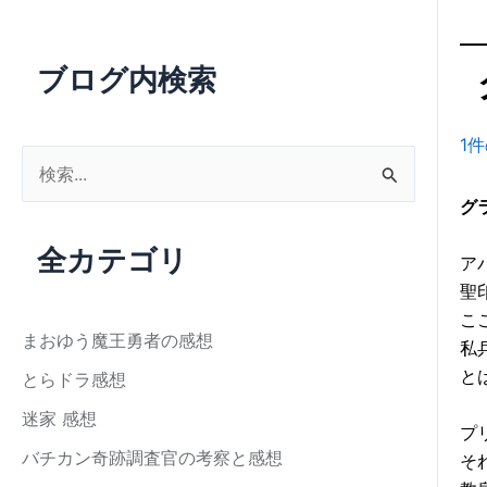
ブログ内検索
1
検
索
グ
対
全カテゴリ
ア
象
聖
:
こ
まおゆう魔王勇者の感想
私
と
とらドラ感想
迷家 感想
プ
バチカン奇跡調査官の考察と感想
そ