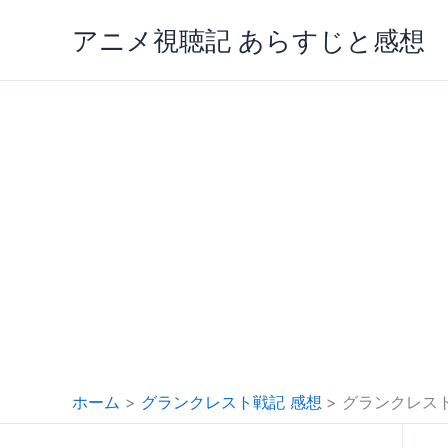
内
アニメ視聴記 あらすじと感想
容
を
ス
キ
ッ
プ
ホーム
グランクレスト戦記 感想
グランクレス