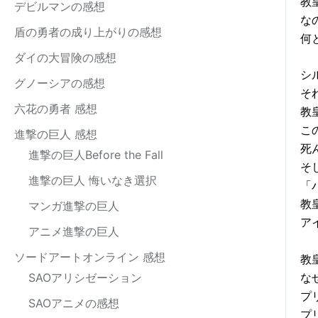
教
デビルマンの感想
な
盾の勇者の成り上がりの感想
何
ダイの大冒険の感想
シ
グノーシアの感想
そ
六花の勇者 感想
教
こ
進撃の巨人 感想
死
進撃の巨人Before the Fall
そ
進撃の巨人 悔いなき選択
「
教
マンガ進撃の巨人
ア
アニメ進撃の巨人
ソードアートオンライン 感想
教
SAOアリシゼーション
な
プ
SAOアニメの感想
プ