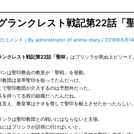
グランクレスト戦記第22話「
件のコメント
/ By
administrator of anime-diary
/
2018年6月1
ランクレスト戦記第22話「聖杯」
はプリシラが死ぬエピソード
バンは聖印教会の教皇が「聖戦」を発動。
印教団は皇帝聖印を狙ってたんだっけ。
こで聖印教団が介入するのは予想外だった。
兵を持ってる程の組織だったんだね。
は言え、教皇軍はテオを脅して聖印を献上させたかったらしい
リシラは聖印教団との戦いにはならないと主張。
れにはプリシラが説得に行けばいいと。