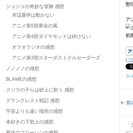
聖
ジョジョの奇妙な冒険 感想
岸辺露伴は動かない
ア
アニメ第5部黄金の風
初
アニメ第4部ダイヤモンドは砕けない
オラオラジオの感想
アニメ第3部スターダストクルセーダーズ
に
ノノノノの感想
シ
BLAMEの感想
クジラの子らは砂上に歌う 感想
グランクレスト戦記 感想
←
前
宇宙よりも遠い場所の感想
本好きの下剋上の感想
「
葬送のフリーレンの感想
ピ