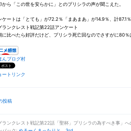
印から「この世を安らかに」とのプリシラの声が聞こえた。
ンケートは「とても」が72.2％「まあまあ」が14.9％、計87.
期に比べたら好評だけど、プリシラ死亡回なのでさすがに80％
ほんブログ村
ョートリンク
の投稿
グランクレスト戦記第22話「聖杯」プリシラの為すべき事」へ
ンバック:
ぬるーくまったりと 3rd