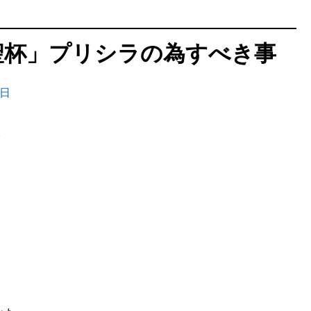
聖杯」プリシラの為すべき事
4日
。
。