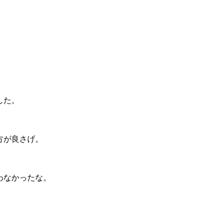
した。
方が良さげ。
わなかったな。