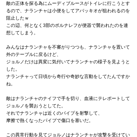
敵の正体を探る為にムーディブルースがトイレに行こうとす
るので、ナランチャは小便をしてアバッキオが狙われるのを
阻止したｗ
この辺、何となく3部のポルナレフが便器で襲われたのを連
想してしまう。
みんなはナランチャを不審がりつつも、ナランチャを置いて
外のテーブルに戻るけど、
ジョルノだけは異変に気付いてナランチャの様子を見ようと
した。
ナランチャって日頃から奇行や奇妙な言動をしてたんですか
ね。
敵はナランチャのナイフで手を切り、血液にテレポートして
ジョルノを襲おうとしてた。
それでナランチャは近くのパイプを射撃して、
摩擦で熱くなったパイプで傷口を塞いだ。
この異常行動を見てジョルノはナランチャが攻撃を受けてい