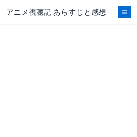
内
アニメ視聴記 あらすじと感想
容
を
ス
キ
ッ
プ