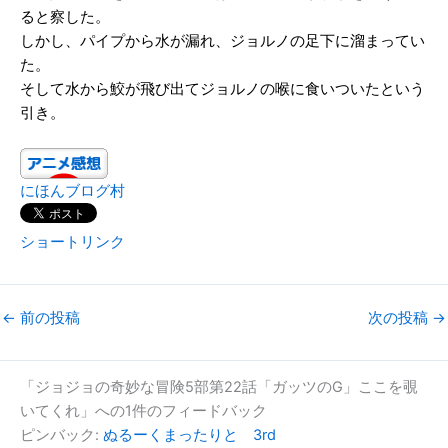
ると察した。
しかし、パイプから水が漏れ、ジョルノの足下に溜まってい
た。
そして水から鮫が飛び出てジョルノの喉に食いついたという
引き。
にほんブログ村
ショートリンク
←
前の投稿
次の投稿
→
「ジョジョの奇妙な冒険5部第22話「ガッツのG」ここを覗
いてくれ」への1件のフィードバック
ピンバック:
ぬるーくまったりと 3rd