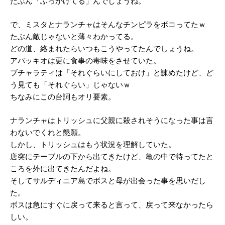
たぶん「ふっかけてる」んでしょうね。
で、ミスタとナランチャはそんなチンピラをボコってたｗ
たぶん敵じゃないと薄々わかってる。
どの道、絡まれたらいつもこうやってたんでしょうね。
アバッキオは更に食事の毒味をさせていた。
ブチャラティは「それぐらいにしておけ」と諫めたけど、ど
う見ても「それぐらい」じゃないｗ
ちなみにこの台詞もオリ要素。
ナランチャはトリッシュに父親に殺されそうになった事は言
わないでくれと懇願。
しかし、トリッシュはもう状況を理解していた。
唐突にテーブルの下から出てきたけど、亀の中で待ってたと
ころを外に出てきたんだよね。
そしてサルディニア島でボスと母が出会った事を思いだし
た。
ボスは急にすぐに戻って来ると言って、戻って来なかったら
しい。