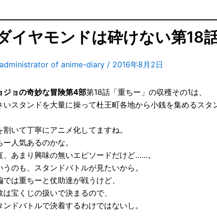
ダイヤモンドは砕けない第18
administrator of anime-diary
/
2016年8月2日
ョジョの奇妙な冒険第4部
第18話「重ちー」の収穫その1は、
さいスタンドを大量に操って杜王町各地から小銭を集めるスタ
を割いて丁寧にアニメ化してますね。
ちー人気あるのかな。
直、あまり興味の無いエピソードだけど……。
いうのも、スタンドバトルが見たいから。
編では重ちーと仗助達が戦うけど、
敗は宝くじの扱いで決まるので、
タンドバトルで決着するわけではないし。