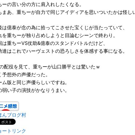
ちーの言い分の方に肩入れしたくなる。
もまあ、重ちーが自力で同じアイディアを思いついたかは怪し
後は億泰が念の為に拾ってこさせた宝くじが当たっていて、
れを重ちーが独り占めしようと目論むシーンで終わり。
回は重ちーVS仗助&億泰のスタンドバトルだけど、
助達はこれでハーヴェストの恐ろしさを体感する事になる。
Dの配役を見て、重ちーが山口勝平とは驚いたｗ
く予想外の声優だった。
ーム版と同じ声優らしいですね。
の弱い子の演技がかなりうまい。
ほんブログ村
ョートリンク