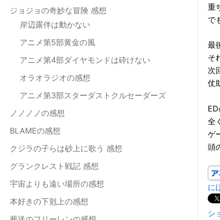
重
ジョジョの奇妙な冒険 感想
で
岸辺露伴は動かない
アニメ第5部黄金の風
最
そ
アニメ第4部ダイヤモンドは砕けない
次
オラオラジオの感想
仗
アニメ第3部スターダストクルセーダーズ
E
ノノノノの感想
全
BLAMEの感想
ゲ
頭
クジラの子らは砂上に歌う 感想
グランクレスト戦記 感想
宇宙よりも遠い場所の感想
に
本好きの下剋上の感想
シ
葬送のフリーレンの感想