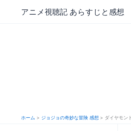
内
アニメ視聴記 あらすじと感想
容
を
ス
キ
ッ
プ
ホーム
ジョジョの奇妙な冒険 感想
ダイヤモン