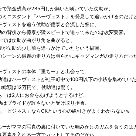
行で預金残高が285円しか無いと嘆いていた仗助が、
のミニスタンド「ハーヴェスト」を発見して追いかけるのだけ
ーヴェストを追う仗助が億泰と合流した祭に、
助の背後から億泰が猛スピードで追って来たのは改変要素。
作では仗助が曲がり角を曲がると、
泰が仗助の少し前を追っかけていたという描写。
のシーンの億泰の走り方は明らかにギャグマンガの走り方だっ
ーヴェストの本体「重ちー」と出会って、
助達はハーヴェストが杜王町中で100円以下の小銭を集めてい
の総額は12万円で、仗助達は驚く。
ちーは2人にお金をあげようとするけど、
助はプライドが許さないと受け取り拒否。
も「ビジネス」ならOKという心の線引きがよくわからないｗ
ちーがママの写真の裏に付いていた噛みかけのガムを食うのは
リ要素を入れる一方でカットしてるのだから、