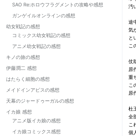
SAO Re:ホロウフラグメントの攻略や感想
汚
ガンゲイルオンラインの感想
途
幼女戦記の感想
気
コミックス幼女戦記の感想
と
こ
アニメ幼女戦記の感想
キノの旅の感想
仗
伊藤潤二 感想
原
重
はたらく細胞の感想
こ
メイドインアビスの感想
原
天幕のジャードゥーガルの感想
杜
イカ娘 感想
全
アニメ版イカ娘の感想
こ
イカ娘コミックス感想
個