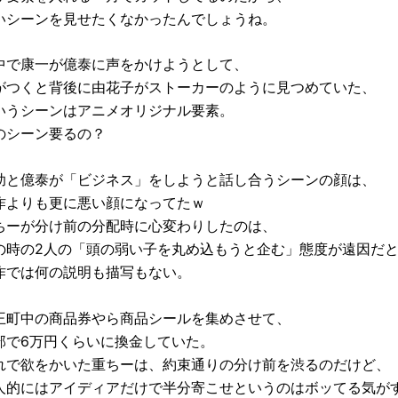
いシーンを見せたくなかったんでしょうね。
中で康一が億泰に声をかけようとして、
がつくと背後に由花子がストーカーのように見つめていた、
いうシーンはアニメオリジナル要素。
のシーン要るの？
助と億泰が「ビジネス」をしようと話し合うシーンの顔は、
作よりも更に悪い顔になってたｗ
ちーが分け前の分配時に心変わりしたのは、
の時の2人の「頭の弱い子を丸め込もうと企む」態度が遠因だ
作では何の説明も描写もない。
王町中の商品券やら商品シールを集めさせて、
部で6万円くらいに換金していた。
れで欲をかいた重ちーは、約束通りの分け前を渋るのだけど、
人的にはアイディアだけで半分寄こせというのはボッてる気が