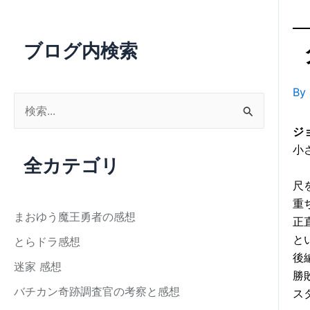
ブログ内検索
By
検
索
ジ
対
小
全カテゴリ
象
尺
:
重
まおゆう魔王勇者の感想
正
と
とらドラ感想
後
迷家 感想
勝
バチカン奇跡調査官の考察と感想
ス