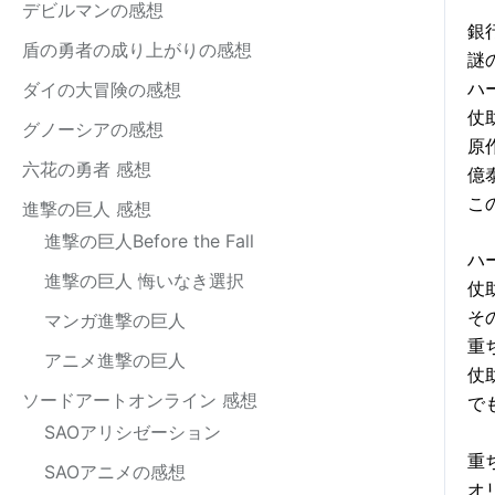
デビルマンの感想
銀
盾の勇者の成り上がりの感想
謎
ハ
ダイの大冒険の感想
仗
グノーシアの感想
原
六花の勇者 感想
億
こ
進撃の巨人 感想
進撃の巨人Before the Fall
ハ
進撃の巨人 悔いなき選択
仗
そ
マンガ進撃の巨人
重
アニメ進撃の巨人
仗
ソードアートオンライン 感想
で
SAOアリシゼーション
重
SAOアニメの感想
オ