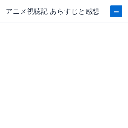
内
アニメ視聴記 あらすじと感想
容
を
ス
キ
ッ
プ