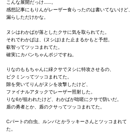
こんな展開だっけ……。
感想記事にもりんがレーザー食らったのは書いてないけど、
漏らしただけかな。
ヌシはわかばが落としたクサに気を取られてた。
それでわかばは、(ヌシは)また止まるかもと予想。
叡智ってツッコまれてた。
確実にカバンちゃんポジですね。
りなのももちゃんに緑クサでヌシに特攻させるの、
ピクミンってツッコまれてた。
隙を突いてりんがヌシを攻撃したけど、
ファイナルアタックでレーザー照射した。
りな6が狙われたけど、わかばが咄嗟にクサで防いだ。
盾の勇者とか、盾のクサってツッコまれてた。
Cパートの白虫、ルンバとかラッキーさんとツッコまれて
た。