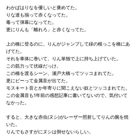
わかばはりなを優しいと褒めてた。
りな達も揃って赤くなってた。
毒って弾幕になってた。
更にりんも「離れろ」と赤くなってた。
上の橋に登るのに、りんがジャンプして緑の根っこを橋にあ
げてた。
それを車体に巻いて、りん単独で上に持ち上げていた。
この筋力って伏線だっけ。
この橋を渡るシーン、瀬戸大橋ってツッコまれてた。
更にピーって金属音が出てた。
モスキート音とか年寄りに聞こえない奴とツッコまれてた。
この金属音も1年前の感想記事に書いてないので、気付いて
なかった。
すると、大きな赤虫(ヌシ)がレーザー照射してりんの腕を焼
いた。
りんでもさすがにヌシは倒せないらしい。