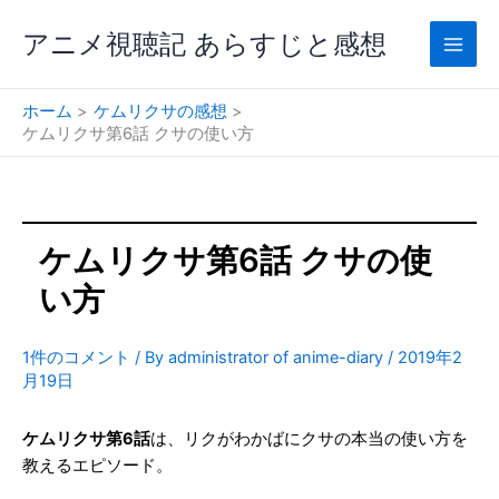
内
アニメ視聴記 あらすじと感想
容
を
ス
ホーム
ケムリクサの感想
キ
ケムリクサ第6話 クサの使い方
ッ
プ
ケムリクサ第6話 クサの使
い方
1件のコメント
/ By
administrator of anime-diary
/
2019年2
月19日
ケムリクサ第6話
は、リクがわかばにクサの本当の使い方を
教えるエピソード。