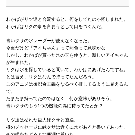
わかばがリツ達と合流すると、何をしてたのか怪しまれた。
わかばはリクの事を言おうとして口をつぐんだ。
青いクサの水レーダーが使えなくなった。
今更だけど「アイちゃん」って藍色って意味かな。
しかし、わかばが貰った氷の玉を使うと、新しいアイちゃん
が生まれた。
リクは水を探していると聞いて、わかばにあげたんですね。
とは言え、リクはなんで持ってたんだろう。
このアニメは御都合主義をなるべく排してるように見えるん
で、
たまたま持ってたのではなく、何か意味がありそう。
青いクサのもう1つの機能の為に持ってたとか？
リツ達は枯れた巨大緑クサと遭遇。
橙のメッセージに緑クサは近くに水があると書いてあった。
その根をたどると地底湖に着いた。