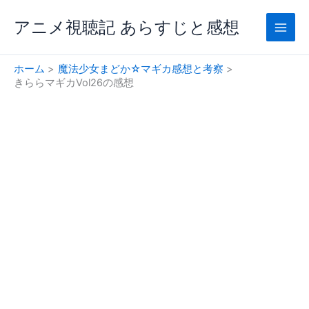
内
アニメ視聴記 あらすじと感想
容
を
ス
ホーム
魔法少女まどか☆マギカ感想と考察
キ
きららマギカVol26の感想
ッ
プ