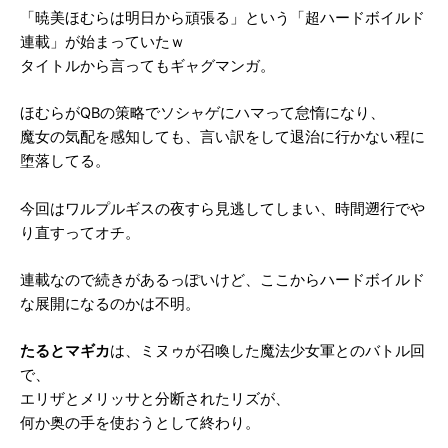
「暁美ほむらは明日から頑張る」という「超ハードボイルド
連載」が始まっていたｗ
タイトルから言ってもギャグマンガ。
ほむらがQBの策略でソシャゲにハマって怠惰になり、
魔女の気配を感知しても、言い訳をして退治に行かない程に
堕落してる。
今回はワルプルギスの夜すら見逃してしまい、時間遡行でや
り直すってオチ。
連載なので続きがあるっぽいけど、ここからハードボイルド
な展開になるのかは不明。
たるとマギカ
は、ミヌゥが召喚した魔法少女軍とのバトル回
で、
エリザとメリッサと分断されたリズが、
何か奥の手を使おうとして終わり。