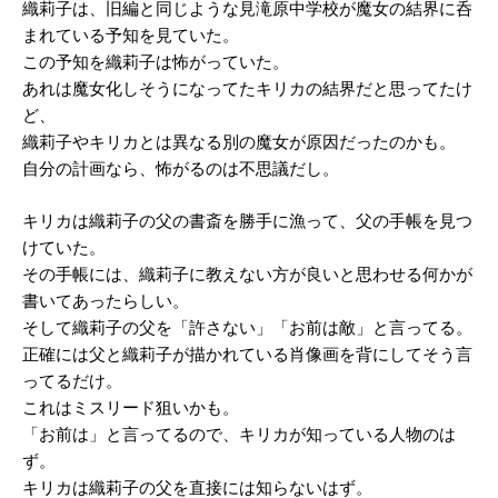
織莉子は、旧編と同じような見滝原中学校が魔女の結界に呑
まれている予知を見ていた。
この予知を織莉子は怖がっていた。
あれは魔女化しそうになってたキリカの結界だと思ってたけ
ど、
織莉子やキリカとは異なる別の魔女が原因だったのかも。
自分の計画なら、怖がるのは不思議だし。
キリカは織莉子の父の書斎を勝手に漁って、父の手帳を見つ
けていた。
その手帳には、織莉子に教えない方が良いと思わせる何かが
書いてあったらしい。
そして織莉子の父を「許さない」「お前は敵」と言ってる。
正確には父と織莉子が描かれている肖像画を背にしてそう言
ってるだけ。
これはミスリード狙いかも。
「お前は」と言ってるので、キリカが知っている人物のは
ず。
キリカは織莉子の父を直接には知らないはず。