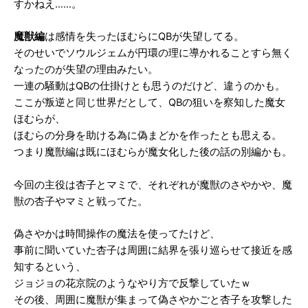
すかねえ……。
魔獣編
は感情を失ったほむらにQBが失望してる。
そのせいでソウルジェムが円環の理に導かれることすら無く
なったのが失望の理由みたい。
一連の騒動はQBの仕掛けとも思うのだけど、違うのかも。
ここが叛逆と同じ世界だとして、QBの狙いを察知した魔女
ほむらが、
ほむらの分身を助ける為に偽まどかを作ったとも思える。
つまり魔獣編は既にほむらが魔女化した後の話の別編かも。
今回の主役は杏子とマミで、それぞれが魔獣のさやかや、魔
獣の杏子やマミと戦ってた。
偽さやかは時間操作の魔法を使ってたけど、
事前に聞いていた杏子は周囲に結界を張り巡らせて接近を感
知するという、
ジョジョの花京院のようなやり方で反撃していたｗ
その後、周囲に魔獣が集まって偽さやかごと杏子を攻撃した