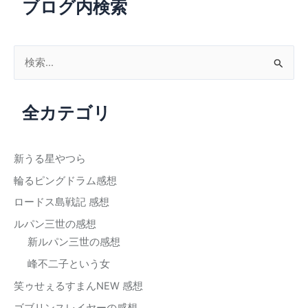
ブログ内検索
検
索
対
全カテゴリ
象
:
新うる星やつら
輪るピングドラム感想
ロードス島戦記 感想
ルパン三世の感想
新ルパン三世の感想
峰不二子という女
笑ゥせぇるすまんNEW 感想