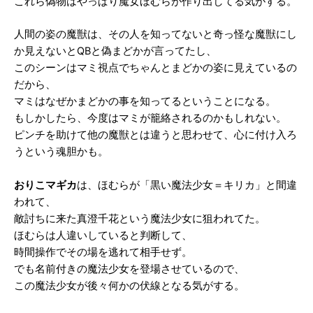
これら偽物はやっぱり魔女ほむらが作り出してる気がする。
人間の姿の魔獣は、その人を知ってないと奇っ怪な魔獣にし
か見えないとQBと偽まどかが言ってたし、
このシーンはマミ視点でちゃんとまどかの姿に見えているの
だから、
マミはなぜかまどかの事を知ってるということになる。
もしかしたら、今度はマミが籠絡されるのかもしれない。
ピンチを助けて他の魔獣とは違うと思わせて、心に付け入ろ
うという魂胆かも。
おりこマギカ
は、ほむらが「黒い魔法少女＝キリカ」と間違
われて、
敵討ちに来た真澄千花という魔法少女に狙われてた。
ほむらは人違いしていると判断して、
時間操作でその場を逃れて相手せず。
でも名前付きの魔法少女を登場させているので、
この魔法少女が後々何かの伏線となる気がする。