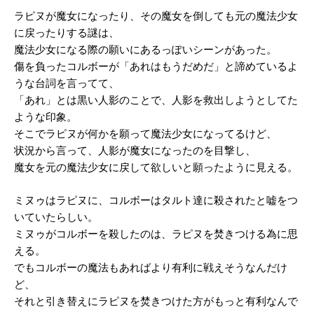
ラピヌが魔女になったり、その魔女を倒しても元の魔法少女
に戻ったりする謎は、
魔法少女になる際の願いにあるっぽいシーンがあった。
傷を負ったコルボーが「あれはもうだめだ」と諦めているよ
うな台詞を言ってて、
「あれ」とは黒い人影のことで、人影を救出しようとしてた
ような印象。
そこでラピヌが何かを願って魔法少女になってるけど、
状況から言って、人影が魔女になったのを目撃し、
魔女を元の魔法少女に戻して欲しいと願ったように見える。
ミヌゥはラピヌに、コルボーはタルト達に殺されたと嘘をつ
いていたらしい。
ミヌゥがコルボーを殺したのは、ラピヌを焚きつける為に思
える。
でもコルボーの魔法もあればより有利に戦えそうなんだけ
ど、
それと引き替えにラピヌを焚きつけた方がもっと有利なんで