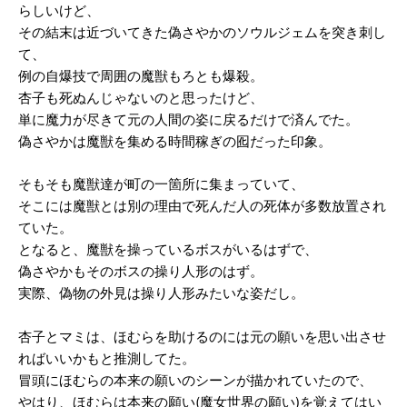
らしいけど、
その結末は近づいてきた偽さやかのソウルジェムを突き刺し
て、
例の自爆技で周囲の魔獣もろとも爆殺。
杏子も死ぬんじゃないのと思ったけど、
単に魔力が尽きて元の人間の姿に戻るだけで済んでた。
偽さやかは魔獣を集める時間稼ぎの囮だった印象。
そもそも魔獣達が町の一箇所に集まっていて、
そこには魔獣とは別の理由で死んだ人の死体が多数放置され
ていた。
となると、魔獣を操っているボスがいるはずで、
偽さやかもそのボスの操り人形のはず。
実際、偽物の外見は操り人形みたいな姿だし。
杏子とマミは、ほむらを助けるのには元の願いを思い出させ
ればいいかもと推測してた。
冒頭にほむらの本来の願いのシーンが描かれていたので、
やはり、ほむらは本来の願い(魔女世界の願い)を覚えてはい