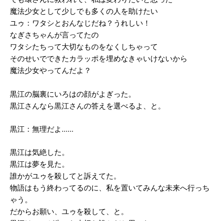
魔法少女として少しでも多くの人を助けたい
ユゥ：ワタシとおんなじだね？うれしい！
なぎさちゃんが言ってたの
ワタシたちって大切なものをなくしちゃって
そのせいでできたカラッポを埋めなきゃいけないから
魔法少女やってんだよ？
黒江の脳裏にいろはの顔がよぎった。
黒江さんなら黒江さんの答えを選べるよ、と。
黒江：無理だよ……
黒江は気絶した。
黒江は夢を見た。
誰かがユゥを殺してと訴えてた。
物語はもう終わってるのに、私を置いてみんな未来へ行っち
ゃう。
だからお願い、ユゥを殺して、と。