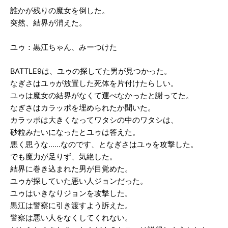
誰かが残りの魔女を倒した。
突然、結界が消えた。
ユゥ：黒江ちゃん、みーつけた
BATTLE9は、ユゥの探してた男が見つかった。
なぎさはユゥが放置した死体を片付けたらしい。
ユゥは魔女の結界がなくて運べなかったと謝ってた。
なぎさはカラッポを埋められたか聞いた。
カラッポは大きくなってワタシの中のワタシは、
砂粒みたいになったとユゥは答えた。
悪く思うな……なのです、となぎさはユゥを攻撃した。
でも魔力が足りず、気絶した。
結界に巻き込まれた男が目覚めた。
ユゥが探していた悪い人ジョンだった。
ユゥはいきなりジョンを攻撃した。
黒江は警察に引き渡すよう訴えた。
警察は悪い人をなくしてくれない。