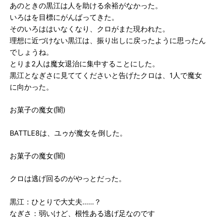
あのときの黒江は人を助ける余裕がなかった。
いろはを目標にがんばってきた。
そのいろははいなくなり、クロがまた現われた。
理想に近づけない黒江は、振り出しに戻ったように思ったん
でしょうね。
とりま2人は魔女退治に集中することにした。
黒江となぎさに見ててくださいと告げたクロは、1人で魔女
に向かった。
お菓子の魔女(闇)
BATTLE8は、ユゥが魔女を倒した。
お菓子の魔女(闇)
クロは逃げ回るのがやっとだった。
黒江：ひとりで大丈夫……？
なぎさ：弱いけど、根性ある逃げ足なのです