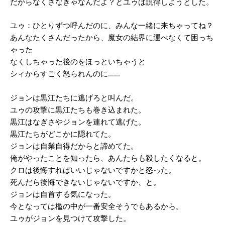
だからなくさなきゃなんだよ？とユゥは説得しようとした。
ユゥ：ひとりずつ呼んだのに、みんな一緒に来ちゃってね？
あんなたくさんだったから、魔女の結界に運べなくて困っち
ゃった
なくしちゃった後のをほっといちゃうと
シィからすごく怒られんのに……
ジョンは黒江たちに逃げろと叫んだ。
ユゥの攻撃に黒江たちも巻き込まれた。
黒江はなぎさやジョンを連れて逃げた。
黒江たちがどこかに隠れてた。
ジョンは自業自得だからと諦めてた。
俺がやったことを知ったら、あんたらも殺したくなると。
クロは後悔すればいいじゃないですかと怒った。
死んだら後悔できないじゃないですか、と。
ジョンは自首する気になった。
今となっては檻の中が一番安全そうでもあるから。
ユゥがジョンを見つけて攻撃した。