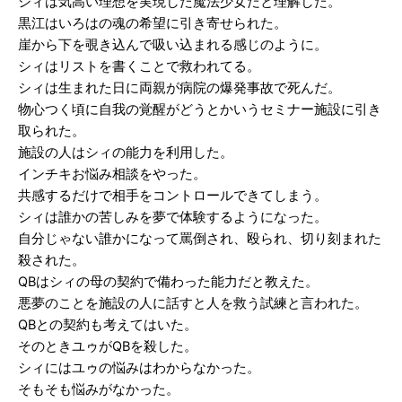
シィは気高い理想を実現した魔法少女だと理解した。
黒江はいろはの魂の希望に引き寄せられた。
崖から下を覗き込んで吸い込まれる感じのように。
シィはリストを書くことで救われてる。
シィは生まれた日に両親が病院の爆発事故で死んだ。
物心つく頃に自我の覚醒がどうとかいうセミナー施設に引き
取られた。
施設の人はシィの能力を利用した。
インチキお悩み相談をやった。
共感するだけで相手をコントロールできてしまう。
シィは誰かの苦しみを夢で体験するようになった。
自分じゃない誰かになって罵倒され、殴られ、切り刻まれた
殺された。
QBはシィの母の契約で備わった能力だと教えた。
悪夢のことを施設の人に話すと人を救う試練と言われた。
QBとの契約も考えてはいた。
そのときユゥがQBを殺した。
シィにはユゥの悩みはわからなかった。
そもそも悩みがなかった。