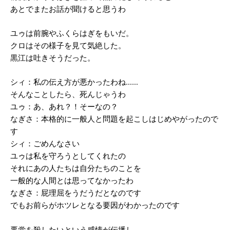
あとでまたお話が聞けると思うわ
ユゥは前腕やふくらはぎをもいだ。
クロはその様子を見て気絶した。
黒江は吐きそうだった。
シィ：私の伝え方が悪かったわね……
そんなことしたら、死んじゃうわ
ユゥ：あ、あれ？！そーなの？
なぎさ：本格的に一般人と問題を起こしはじめやがったので
す
シィ：ごめんなさい
ユゥは私を守ろうとしてくれたの
それにあの人たちは自分たちのことを
一般的な人間とは思ってなかったわ
なぎさ：屁理屈をうだうだとなのです
でもお前らがホツレとなる要因がわかったのです
悪党を殺したいという感情が伝播し