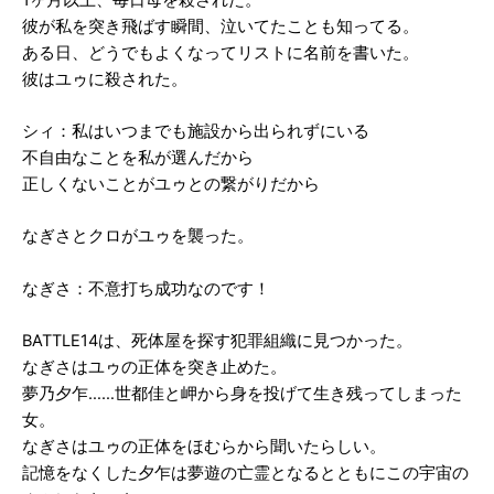
彼が私を突き飛ばす瞬間、泣いてたことも知ってる。
ある日、どうでもよくなってリストに名前を書いた。
彼はユゥに殺された。
シィ：私はいつまでも施設から出られずにいる
不自由なことを私が選んだから
正しくないことがユゥとの繋がりだから
なぎさとクロがユゥを襲った。
なぎさ：不意打ち成功なのです！
BATTLE14は、死体屋を探す犯罪組織に見つかった。
なぎさはユゥの正体を突き止めた。
夢乃夕乍……世都佳と岬から身を投げて生き残ってしまった
女。
なぎさはユゥの正体をほむらから聞いたらしい。
記憶をなくした夕乍は夢遊の亡霊となるとともにこの宇宙の