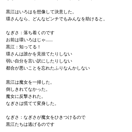
黒江はいろはを想像して決意した。
環さんなら、どんなピンチでもみんなを助けると。
なぎさ：落ち着くのです
お前は環いろはじゃ……
黒江：知ってる！
環さんは誰かを見捨てたりしない
弱い自分を言い訳にしたりしない
都合が悪いことを忘れたふりなんかしない
黒江は魔女を一掃した。
倒しきれてなかった。
魔女に反撃された。
なぎさは慌てて変身した。
なぎさ：なぎさが魔女をひきつけるので
黒江たちは逃げるのです