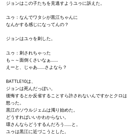
ジョンはこの子たちを見逃すようユゥに訴えた。
ユゥ：なんでワタシが黒江ちゃんに
なんかする感じになってんの？
ジョンはユゥを刺した。
ユゥ：刺されちゃった
も～～面倒くさいなぁ……
えーと、じゃあ……さよなら？
BATTLE10は、
ジョンは死んだっぽい。
後悔するとか反省することすら許されないんですかとクロは
怒った。
黒江のソウルジェムは濁り始めた。
どうすればいいかわからない。
環さんならどうするんだろう……と。
ユゥは黒江に近づこうとした。