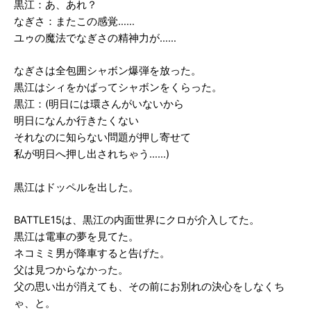
黒江：あ、あれ？
なぎさ：またこの感覚……
ユゥの魔法でなぎさの精神力が……
なぎさは全包囲シャボン爆弾を放った。
黒江はシィをかばってシャボンをくらった。
黒江：(明日には環さんがいないから
明日になんか行きたくない
それなのに知らない問題が押し寄せて
私が明日へ押し出されちゃう……)
黒江はドッペルを出した。
BATTLE15は、黒江の内面世界にクロが介入してた。
黒江は電車の夢を見てた。
ネコミミ男が降車すると告げた。
父は見つからなかった。
父の思い出が消えても、その前にお別れの決心をしなくち
ゃ、と。