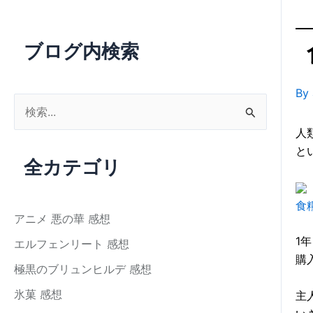
ブログ内検索
By
検
索
人
対
と
全カテゴリ
象
:
食
アニメ 悪の華 感想
1
エルフェンリート 感想
購
極黒のブリュンヒルデ 感想
氷菓 感想
主