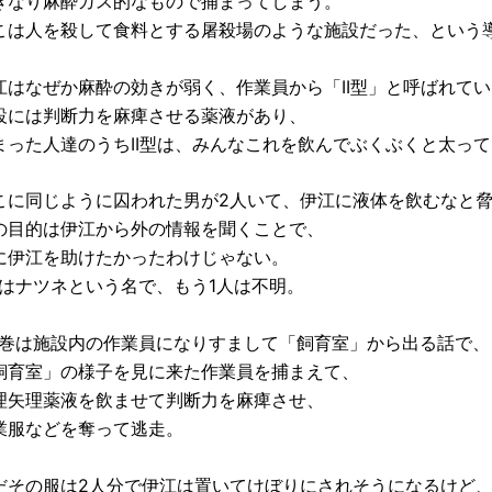
きなり麻酔ガス的なもので捕まってしまう。
こは人を殺して食料とする屠殺場のような施設だった、という
江はなぜか麻酔の効きが弱く、作業員から「II型」と呼ばれて
設には判断力を麻痺させる薬液があり、
まった人達のうちII型は、みんなこれを飲んでぶくぶくと太っ
こに同じように囚われた男が2人いて、伊江に液体を飲むなと
の目的は伊江から外の情報を聞くことで、
に伊江を助けたかったわけじゃない。
人はナツネという名で、もう1人は不明。
1巻は施設内の作業員になりすまして「飼育室」から出る話で、
飼育室」の様子を見に来た作業員を捕まえて、
理矢理薬液を飲ませて判断力を麻痺させ、
業服などを奪って逃走。
だその服は2人分で伊江は置いてけぼりにされそうになるけど