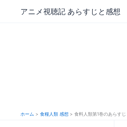
内
アニメ視聴記 あらすじと感想
容
を
ス
キ
ッ
プ
ホーム
食糧人類 感想
食料人類第1巻のあらすじ