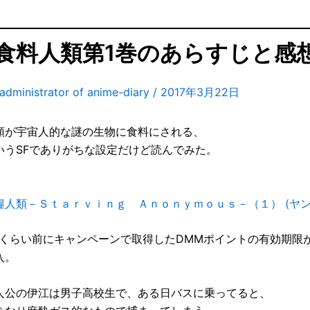
食料人類第1巻のあらすじと感
administrator of anime-diary
/
2017年3月22日
類が宇宙人的な謎の生物に食料にされる、
いうSFでありがちな設定だけど読んでみた。
糧人類－Ｓｔａｒｖｉｎｇ Ａｎｏｎｙｍｏｕｓ－（１） (ヤングマ
年くらい前にキャンペーンで取得したDMMポイントの有効期限
入。
人公の伊江は男子高校生で、ある日バスに乗ってると、