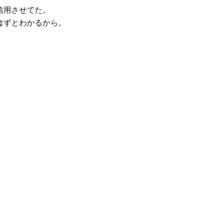
信用させてた。
はずとわかるから。
。