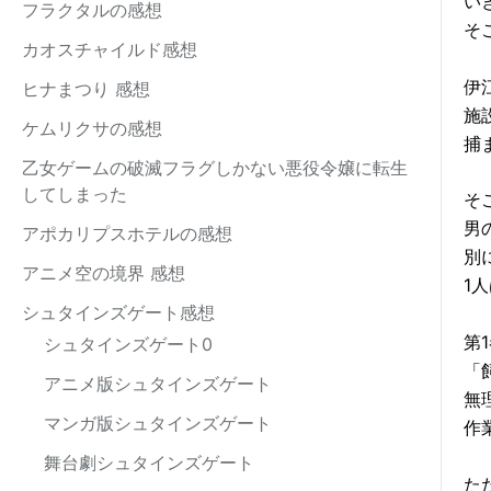
い
フラクタルの感想
そ
カオスチャイルド感想
伊
ヒナまつり 感想
施
ケムリクサの感想
捕
乙女ゲームの破滅フラグしかない悪役令嬢に転生
してしまった
そ
男
アポカリプスホテルの感想
別
アニメ空の境界 感想
1
シュタインズゲート感想
第
シュタインズゲート0
「
アニメ版シュタインズゲート
無
マンガ版シュタインズゲート
作
舞台劇シュタインズゲート
た