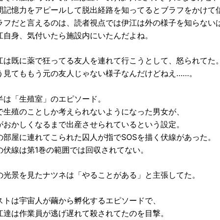
間記憶力をアピールして脱出経路を知ってるとブラフをかけて
ラフだと言えるのは、読者視点では伊江は外の様子を知らない
江自身、気付いたら施設内にいたんだよね。
江は既に薬で狂ってる友人を連れて行こうとして、怒られてた
う見てももう元の友人じゃない様子なんだけどねえ……。
半は「生殖室」のエピソード。
で生殖のことしか考えられないようになった男女が、
がおかしくなるまで出産させられているという設定。
の部屋に連れてこられた囚人が指でSOSを描く伏線があった。
の伏線は第1巻の範囲では回収されてない。
の光景を見たナツネは「やることがある」と主張してた。
ストは宇宙人が繭から孵化するエピソードで、
江達は作業員が逃げ遅れて殺されてたのを目撃。