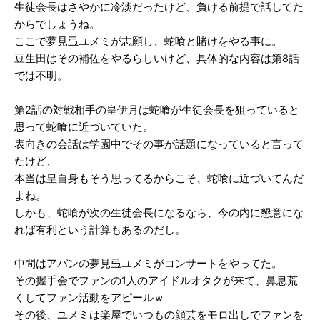
生徒会長はさやかに冷淡だったけど、負ける前提で話してた
からでしょうね。
ここで夢見弖ユメミが志願し、蛇喰と賭けをやる事に。
豆生田はその補佐をやるらしいけど、具体的な内容は第8話
では不明。
第2話の対戦相手の皇伊月は蛇喰が生徒会長を狙っていると
思って蛇喰に近づいていた。
表向きの会話は学園中でその事が話題になっていると言って
たけど、
本当は皇自身もそう思ってるからこそ、蛇喰に近づいてんだ
よね。
しかも、蛇喰が次の生徒会長になるなら、今の内に懇意にな
れば有利という計算もあるのだし。
中間はアバンの夢見弖ユメミがコンサートをやってた。
その握手会でファンの1人のアイドルオタクが来て、鼻息荒
くしてファン活動をアピールｗ
その後、ユメミは楽屋でいつもの顔芸をモロ出しでファンを