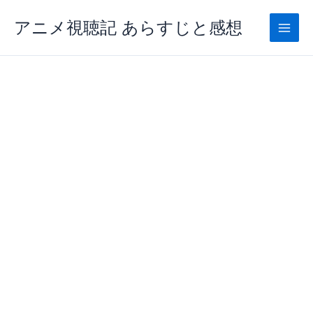
内
アニメ視聴記 あらすじと感想
容
を
ス
キ
ッ
プ