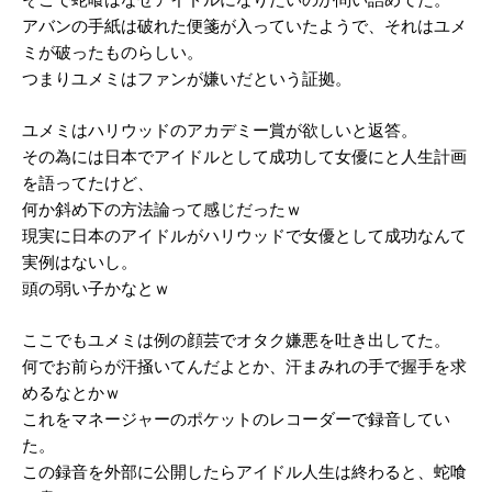
アバンの手紙は破れた便箋が入っていたようで、それはユメ
ミが破ったものらしい。
つまりユメミはファンが嫌いだという証拠。
ユメミはハリウッドのアカデミー賞が欲しいと返答。
その為には日本でアイドルとして成功して女優にと人生計画
を語ってたけど、
何か斜め下の方法論って感じだったｗ
現実に日本のアイドルがハリウッドで女優として成功なんて
実例はないし。
頭の弱い子かなとｗ
ここでもユメミは例の顔芸でオタク嫌悪を吐き出してた。
何でお前らが汗掻いてんだよとか、汗まみれの手で握手を求
めるなとかｗ
これをマネージャーのポケットのレコーダーで録音してい
た。
この録音を外部に公開したらアイドル人生は終わると、蛇喰