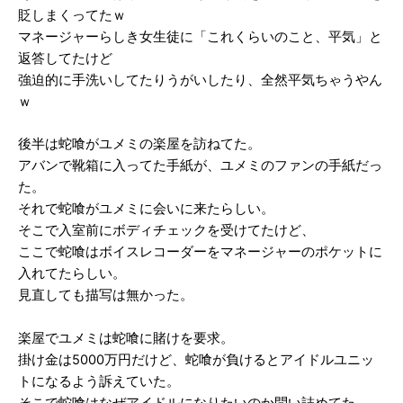
貶しまくってたｗ
マネージャーらしき女生徒に「これくらいのこと、平気」と
返答してたけど
強迫的に手洗いしてたりうがいしたり、全然平気ちゃうやん
ｗ
後半は蛇喰がユメミの楽屋を訪ねてた。
アバンで靴箱に入ってた手紙が、ユメミのファンの手紙だっ
た。
それで蛇喰がユメミに会いに来たらしい。
そこで入室前にボディチェックを受けてたけど、
ここで蛇喰はボイスレコーダーをマネージャーのポケットに
入れてたらしい。
見直しても描写は無かった。
楽屋でユメミは蛇喰に賭けを要求。
掛け金は5000万円だけど、蛇喰が負けるとアイドルユニッ
トになるよう訴えていた。
そこで蛇喰はなぜアイドルになりたいのか問い詰めてた。