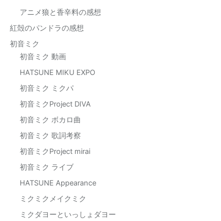
アニメ狼と香辛料の感想
紅殻のパンドラの感想
初音ミク
初音ミク 動画
HATSUNE MIKU EXPO
初音ミク ミクパ
初音ミクProject DIVA
初音ミク ボカロ曲
初音ミク 歌詞考察
初音ミクProject mirai
初音ミク ライブ
HATSUNE Appearance
ミクミクメイクミク
ミクダヨーといっしょダヨー