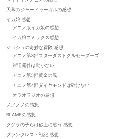
天幕のジャードゥーガルの感想
イカ娘 感想
アニメ版イカ娘の感想
イカ娘コミックス感想
ジョジョの奇妙な冒険 感想
アニメ第3部スターダストクルセーダーズ
岸辺露伴は動かない
アニメ第5部黄金の風
アニメ第4部ダイヤモンドは砕けない
オラオラジオの感想
ノノノノの感想
BLAMEの感想
クジラの子らは砂上に歌う 感想
グランクレスト戦記 感想