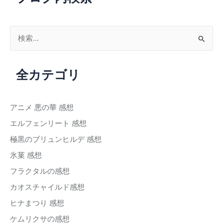
巻
～
第
検
13
索
巻
対
黄
全カテゴリ
象
金
時
:
代
アニメ 悪の華 感想
編
エルフェンリート 感想
の
感
極黒のブリュンヒルデ 感想
想
氷菓 感想
フラクタルの感想
カオスチャイルド感想
ヒナまつり 感想
ケムリクサの感想