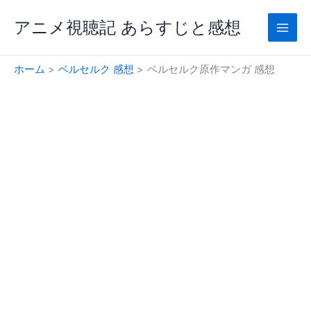
内
アニメ視聴記 あらすじと感想
容
を
ス
ホーム
ベルセルク 感想
ベルセルク原作マンガ 感想
キ
ッ
プ