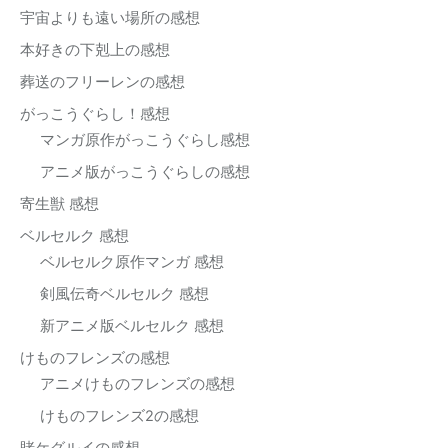
宇宙よりも遠い場所の感想
本好きの下剋上の感想
葬送のフリーレンの感想
がっこうぐらし！感想
マンガ原作がっこうぐらし感想
アニメ版がっこうぐらしの感想
寄生獣 感想
ベルセルク 感想
ベルセルク原作マンガ 感想
剣風伝奇ベルセルク 感想
新アニメ版ベルセルク 感想
けものフレンズの感想
アニメけものフレンズの感想
けものフレンズ2の感想
賭ケグルイの感想