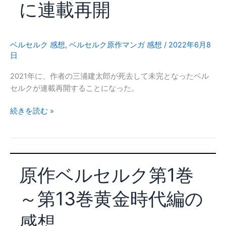
に連載再開
ベルセルク 感想
,
ベルセルク原作マンガ 感想
/
2022年6月8
日
2021年に、作者の三浦建太郎が死去して未完となったベル
セルクが連載再開することになった。
ベ
続きを読む »
ル
セ
ル
ク
原作ベルセルク第1巻
が
6
～第13巻黄金時代編の
月
24
感想
日