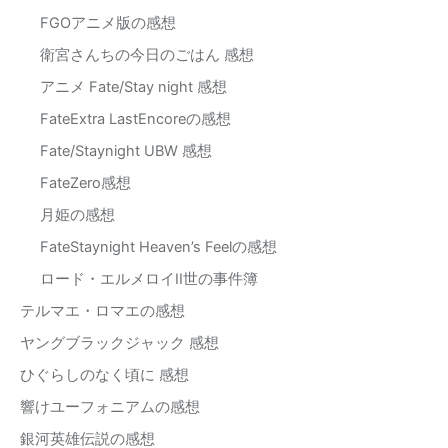
FGOアニメ版の感想
衛宮さんちの今日のごはん 感想
アニメ Fate/Stay night 感想
FateExtra LastEncoreの感想
Fate/Staynight UBW 感想
FateZero感想
月姫の感想
FateStaynight Heaven’s Feelの感想
ロード・エルメロイII世の事件簿
テルマエ・ロマエの感想
ヤングブラックジャック 感想
ひぐらしのなく頃に 感想
響けユーフォニアムの感想
銀河英雄伝説の感想