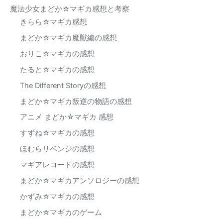
魔法少女まどか☆マギカ感想と考察
きらら☆マギカ感想
まどか☆マギカ魔獣編の感想
おりこ☆マギカの感想
たると☆マギカの感想
The Different Storyの感想
まどか☆マギカ叛逆の物語の感想
アニメ まどか☆マギカ 感想
すずね☆マギカの感想
ほむらリベンジの感想
マギアレコードの感想
まどか☆マギカアンソロジーの感想
かずみ☆マギカの感想
まどか☆マギカのゲーム