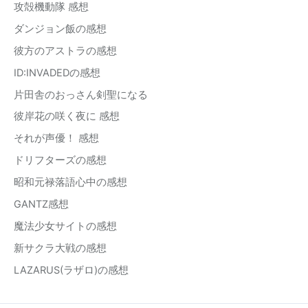
攻殻機動隊 感想
ダンジョン飯の感想
彼方のアストラの感想
ID:INVADEDの感想
片田舎のおっさん剣聖になる
彼岸花の咲く夜に 感想
それが声優！ 感想
ドリフターズの感想
昭和元禄落語心中の感想
GANTZ感想
魔法少女サイトの感想
新サクラ大戦の感想
LAZARUS(ラザロ)の感想