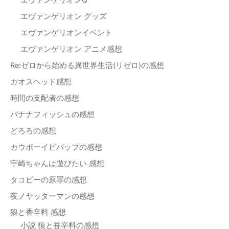
エヴァンゲリオンQ
エヴァンゲリオン グッズ
エヴァンゲリオンイベント
エヴァンゲリオン アニメ感想
Re:ゼロから始める異世界生活(リゼロ)の感想
カオスヘッド感想
時間の支配者の感想
バナナフィッシュの感想
どろろの感想
カウボーイビバップの感想
宇崎ちゃんは遊びたい 感想
タコピーの原罪の感想
夜ノヤッターマンの感想
狼と香辛料 感想
小説 狼と香辛料の感想