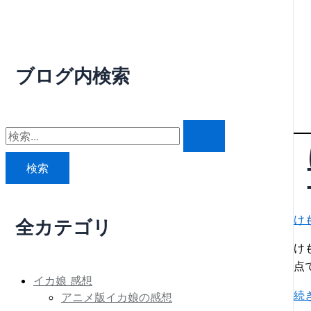
ブログ内検索
検
索
対
象
け
:
全カテゴリ
け
点
イカ娘 感想
け
続
アニメ版イカ娘の感想