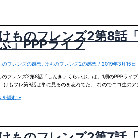
」
けものフレンズ2第8話
ぶ」PPPライブ
ものフレンズの感想
,
けものフレンズ2の感想
/
2019年3月15日
ものフレンズ2第8話「しんきょくらいぶ」は、1期のPPPライ
お
。 けもフレ第8話は単に見るのを忘れてた。 なのでニコ生のアン
きを読む »
けものフレンズ2第7話