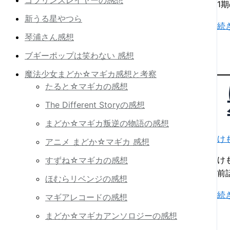
「
1
ぴ
新うる星やつら
け
続
ー
琴浦さん感想
も
ど
の
ブギーポップは笑わない 感想
の
フ
む
魔法少女まどか☆マギカ感想と考察
レ
こ
たると☆マギカの感想
ン
う
The Different Storyの感想
ズ
ワ
2
まどか☆マギカ叛逆の物語の感想
ー
第
プ
け
アニメ まどか☆マギカ 感想
6
す
話
け
すずね☆マギカの感想
る
「
前
フ
ほむらリベンジの感想
た
レ
け
続
マギアレコードの感想
ら
ン
も
し
まどか☆マギカアンソロジーの感想
ズ
の
い