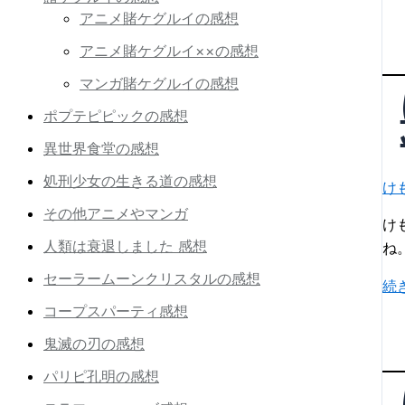
襲
も
アニメ賭ケグルイの感想
っ
来
の
く
アニメ賭ケグルイ××の感想
フ
い
レ
マンガ賭ケグルイの感想
ん
ン
フ
ポプテピピックの感想
ズ
レ
異世界食堂の感想
2
ン
第
処刑少女の生きる道の感想
ズ
け
9
化
その他アニメやマンガ
話
け
セ
人類は衰退しました 感想
「
ね
ル
う
セーラームーンクリスタルの感想
リ
け
続
ち
ア
も
コープスパーティ感想
に
ン
の
お
鬼滅の刃の感想
フ
か
パリピ孔明の感想
レ
え
ン