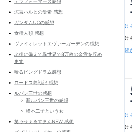
テラフォーマーズ感想
り
ズ
か
涼宮ハルヒの憂鬱 感想
2
わ
第
ガンダムUCの感想
い
け
8
そ
食糧人類 感想
話
け
う
ヴァイオレットエヴァーガーデンの感想
「
な
け
続
ん
老後に備えて異世界で8万枚の金貨を貯め
イ
も
き
ます
エ
の
ょ
イ
輪るピングドラム感想
フ
く
ヌ
レ
ロードス島戦記 感想
ら
ン
い
ルパン三世の感想
ズ
ぶ
新ルパン三世の感想
2
PP
峰不二子という女
第
ラ
け
7
笑ゥせぇるすまんNEW 感想
イ
話
け
ブ
ゴブリンスレイヤーの感想