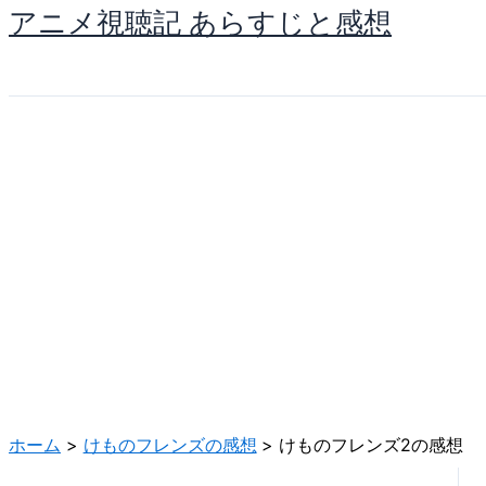
アニメ視聴記 あらすじと感想
内
容
を
ス
キ
ッ
プ
ホーム
けものフレンズの感想
けものフレンズ2の感想