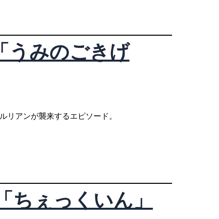
話「うみのごきげ
セルリアンが襲来するエピソード。
話「ちぇっくいん」