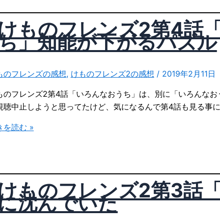
」
けものフレンズ2第4話
ち」知能が下がるパズル
ものフレンズの感想
,
けものフレンズ2の感想
/
2019年2月11日
ものフレンズ2第4話「いろんなおうち」は、別に「いろんなお
ひ
視聴中止しようと思ってたけど、気になるんで第4話も見る事
きを読む »
」
けものフレンズ2第3話
に沈んでいた