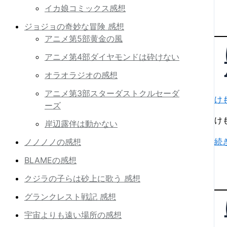
も
イカ娘コミックス感想
の
ジョジョの奇妙な冒険 感想
フ
アニメ第5部黄金の風
レ
ン
アニメ第4部ダイヤモンドは砕けない
ズ
オラオラジオの感想
2
アニメ第3部スターダストクルセーダ
第
け
ーズ
12
話
け
岸辺露伴は動かない
「
け
続
ノノノノの感想
だ
も
い
BLAMEの感想
の
ま
クジラの子らは砂上に歌う 感想
フ
バ
レ
グランクレスト戦記 感想
ッ
ン
ド
宇宙よりも遠い場所の感想
ズ
エ