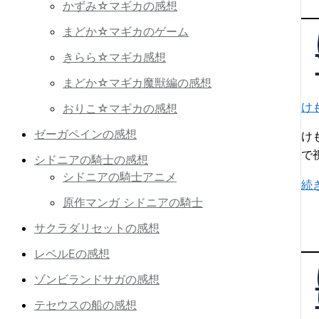
フ
かずみ☆マギカの感想
あ
レ
さ
まどか☆マギカのゲーム
ン
サ
きらら☆マギカ感想
ズ
ー
2
まどか☆マギカ魔獣編の感想
バ
第
ル
け
おりこ☆マギカの感想
5
の
ゼーガペインの感想
話
け
記
「
で
シドニアの騎士の感想
憶
と
シドニアの騎士アニメ
喪
け
続
の
失
原作マンガ シドニアの騎士
も
ち
の
の
か
サクラダリセットの感想
理
フ
ら
由
レベルEの感想
レ
カ
ン
ゾンビランドサガの感想
バ
ズ
ン
テセウスの船の感想
2