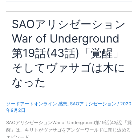
遂
シ
ゼ
SAOアリシゼーション
ー
シ
War of Underground
ョ
ン
第19話(43話)「覚醒」
War
of
そしてヴァサゴは木に
Unerground
第
なった
20
話
(44
話)
ソードアートオンライン 感想
,
SAOアリシゼーション
/
2020
年9月2日
「夜
空
SAOアリシゼーションWar of Underground第19話(43話)「覚
の
醒」は、キリトがヴァサゴをアンダーワールドに閉じ込める
剣」
エピソード。