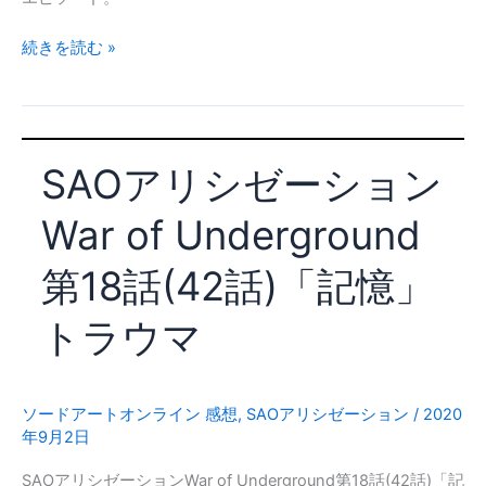
天
命
SAO
続きを読む »
オ
ア
ー
リ
バ
シ
ー
ゼ
フ
SAOアリシゼーション
ー
ロ
シ
ー
War of Underground
ョ
ン
第18話(42話)「記憶」
War
of
トラウマ
Underground
第
19
話
ソードアートオンライン 感想
,
SAOアリシゼーション
/
2020
年9月2日
(43
話)
SAOアリシゼーションWar of Underground第18話(42話)「記