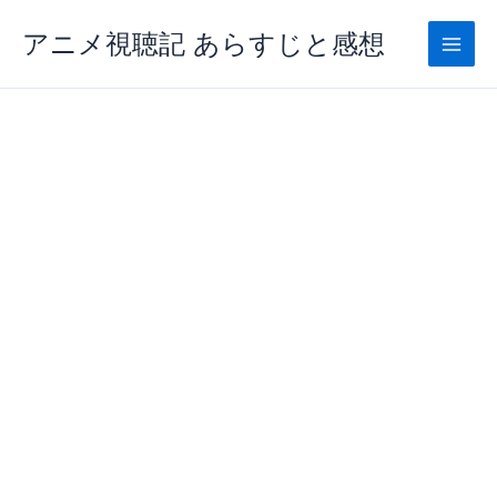
内
アニメ視聴記 あらすじと感想
容
を
ス
キ
ッ
プ