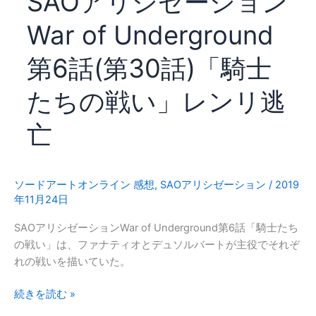
SAOアリシゼーション
は
シ
死
War of Underground
ョ
に
ン
た
第6話(第30話)「騎士
War
か
of
っ
たちの戦い」レンリ逃
Underworld
た
第
亡
7
話
(第
31
ソードアートオンライン 感想
,
SAOアリシゼーション
/
2019
年11月24日
話)
「失
SAOアリシゼーションWar of Underground第6話「騎士たち
格
の戦い」は、ファナティオとデュソルバートが主役でそれぞ
者
れの戦いを描いていた。
の
烙
SAO
続きを読む »
印」
ア