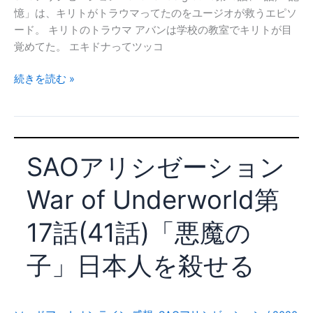
「覚
憶」は、キリトがトラウマってたのをユージオが救うエピソ
醒」
ード。 キリトのトラウマ アバンは学校の教室でキリトが目
そ
覚めてた。 エキドナってツッコ
し
て
SAO
続きを読む »
ヴ
ア
ァ
リ
サ
シ
ゴ
ゼ
は
SAOアリシゼーション
ー
木
シ
に
War of Underworld第
ョ
な
ン
っ
17話(41話)「悪魔の
War
た
of
子」日本人を殺せる
Underground
第
18