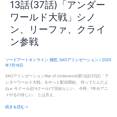
13話(37話)「アンダー
第
14
ワールド大戦」シノ
話
(38
ン、リーファ、クライ
話)
「無
ン参戦
限
の
果
て」
ソードアートオンライン 感想
,
SAOアリシゼーション
/
2020
年7月19日
ベ
ル
SAOアリシゼーションWar of Underworld第13話(37話)「ア
ク
ンダーワールド大戦」をやっと配信開始。 待ってたんだよ
ー
ねｗ 今クール(計4クール)で完結らしい。 今時、1年分アニ
リ
メやるの珍しい。 とは言え、
VS
ベ
SAO
続きを読む »
ク
ア
タ