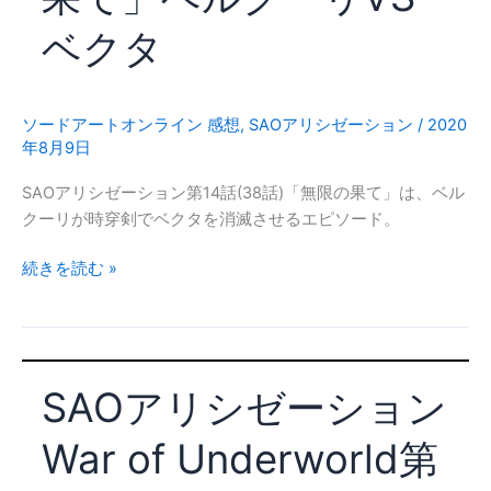
ん
15
の
ベクタ
話
し
(39
も
話)
べ
「扇
ソードアートオンライン 感想
,
SAOアリシゼーション
/
2020
年8月9日
動」
中
SAOアリシゼーション第14話(38話)「無限の果て」は、ベル
韓
クーリが時穿剣でベクタを消滅させるエピソード。
プ
レ
SAO
続きを読む »
イ
ア
ヤ
リ
ー
シ
ゼ
SAOアリシゼーション
ー
シ
War of Underworld第
ョ
ン