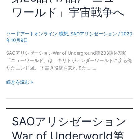
ワールド」宇宙戦争へ
ソードアートオンライン 感想
,
SAOアリシゼーション
/
2020
年10月9日
SAOアリシゼーションWar of Underground第233話(47話)
「ニューワールド」は、キリトがアンダーワールドに戻る俺
たたエンド回。 下書き投稿を忘れてた……。
SAO
続きを読む »
ア
リ
シ
ゼ
SAOアリシゼーション
ー
シ
War of Underworld第
ョ