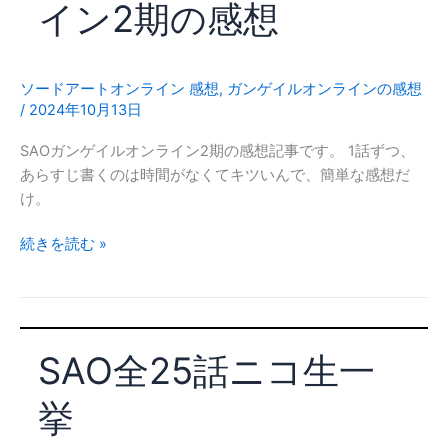
イン2期の感想
ソードアートオンライン 感想
,
ガンゲイルオンラインの感想
/
2024年10月13日
SAOガンゲイルオンライン2期の感想記事です。 1話ずつ、
あらすじ書くのは時間がなくてキツいんで、簡単な感想だ
け。
SAO
続きを読む »
ガ
ン
ゲ
イ
SAO全25話ニコ生一
ル
オ
挙
ン
ラ