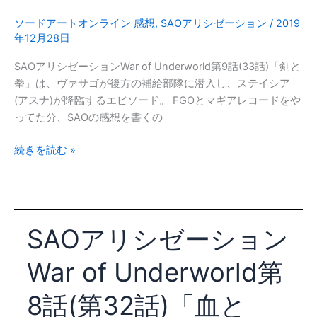
10
話
ソードアートオンライン 感想
,
SAOアリシゼーション
/
2019
年12月28日
(34
話)
SAOアリシゼーションWar of Underworld第9話(33話)「剣と
「創
拳」は、ヴァサゴが後方の補給部隊に潜入し、ステイシア
世
(アスナ)が降臨するエピソード。 FGOとマギアレコードをや
神
ってた分、SAOの感想を書くの
ス
テ
SAO
続きを読む »
イ
ア
シ
リ
ア」
シ
正
ゼ
妻
SAOアリシゼーション
ー
戦
シ
争
War of Underworld第
ョ
ン
8話(第32話)「血と
War