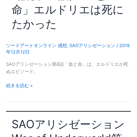
of
命」エルドリエは死に
Underworld
第
たかった
9
話
(33
話)
ソードアートオンライン 感想
,
SAOアリシゼーション
/
2019
年12月12日
「剣
と
SAOアリシゼーション第8話「血と命」は、エルドリエが死
拳」
ぬエピソード。
ア
ス
SAO
続きを読む »
ナ
ア
降
リ
臨
シ
ゼ
SAOアリシゼーション
ー
シ
ョ