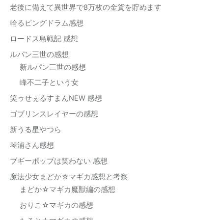
老後に備えて異世界で8万枚の金貨を貯めます
輪るピングドラム感想
ロードス島戦記 感想
ルパン三世の感想
新ルパン三世の感想
峰不二子という女
笑ゥせぇるすまんNEW 感想
ゴブリンスレイヤーの感想
新うる星やつら
琴浦さん感想
ブギーポップは笑わない 感想
魔法少女まどか☆マギカ感想と考察
まどか☆マギカ魔獣編の感想
おりこ☆マギカの感想