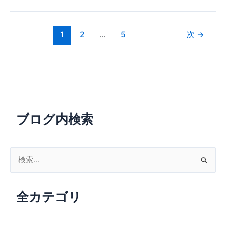
レ
リ
ン
シ
リ
ゼ
1
2
…
5
次
→
覚
ー
醒
シ
ョ
ン
War
of
ブログ内検索
Underground
第
6
話
検
(第
索
30
対
話)
全カテゴリ
象
「騎
:
士