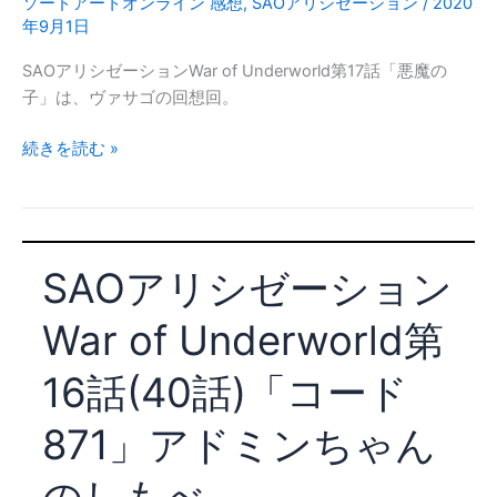
話
ソードアートオンライン 感想
,
SAOアリシゼーション
/
2020
年9月1日
(42
話)
SAOアリシゼーションWar of Underworld第17話「悪魔の
「記
子」は、ヴァサゴの回想回。
憶」
ト
SAO
続きを読む »
ラ
ア
ウ
リ
マ
シ
ゼ
SAOアリシゼーション
ー
シ
War of Underworld第
ョ
ン
16話(40話)「コード
War
of
871」アドミンちゃん
Underworld
第
17