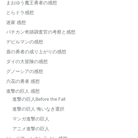
た
まおゆう魔王勇者の感想
ち
とらドラ感想
の
戦
迷家 感想
い」
バチカン奇跡調査官の考察と感想
レ
デビルマンの感想
ン
リ
盾の勇者の成り上がりの感想
逃
ダイの大冒険の感想
亡
グノーシアの感想
六花の勇者 感想
進撃の巨人 感想
進撃の巨人Before the Fall
進撃の巨人 悔いなき選択
マンガ進撃の巨人
アニメ進撃の巨人