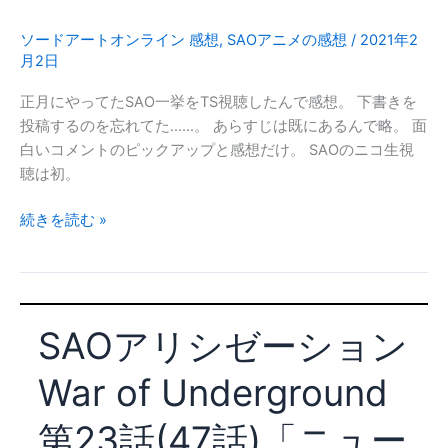
イ
ン
ソードアートオンライン 感想
,
SAOアニメの感想
/
2021年2
2
月2日
期
正月にやってたSAO一挙をTS視聴したんで感想。 下書きを
の
投稿するのを忘れてた……。 あらすじは既にあるんで略。 面
感
白いコメントのピックアップと感想だけ。 SAOのニコ生視
想
聴は初。
SAO
続きを読む »
全
25
話
ニ
SAOアリシゼーション
コ
生
War of Underground
一
挙
第23話(47話)「ニュー