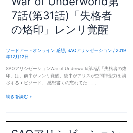
War of Underworld第
ン
7話(第31話)「失格者
War
of
の烙印」レンリ覚醒
Underworld
第
8
話
ソードアートオンライン 感想
,
SAOアリシゼーション
/
2019
年12月12日
(第
32
SAOアリシゼーションWar of Underworld第7話「失格者の烙
話)
印」は、前半がレンリ覚醒、後半がアリスが空間神聖力を消
「血
尽するエピソード。 感想書くの忘れてた……。
と
命」
SAO
続きを読む »
エ
ア
ル
リ
ド
シ
リ
ゼ
エ
ー