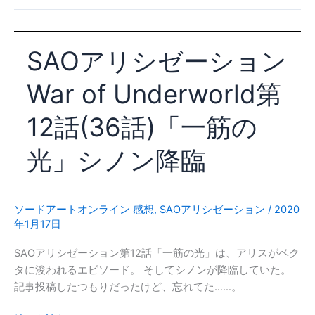
リ
シ
ゼ
SAOアリシゼーション
ー
シ
War of Underworld第
ョ
ン
12話(36話)「一筋の
War
of
光」シノン降臨
Underworld
第
13
話
ソードアートオンライン 感想
,
SAOアリシゼーション
/
2020
年1月17日
(37
話)
SAOアリシゼーション第12話「一筋の光」は、アリスがベク
「ア
タに浚われるエピソード。 そしてシノンが降臨していた。
ン
記事投稿したつもりだったけど、忘れてた……。
ダ
ー