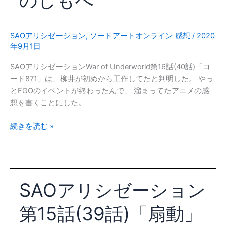
のしもべ
話
(41
話)
SAOアリシゼーション
,
ソードアートオンライン 感想
/
2020
年9月1日
「悪
魔
SAOアリシゼーションWar of Underworld第16話(40話)「コ
の
ード871」は、柳井が初めから工作してたと判明した。 やっ
子」
とFGOのイベントが終わったんで、 溜まってたアニメの感
日
想を書くことにした。
本
人
SAO
続きを読む »
を
ア
殺
リ
せ
シ
る
ゼ
SAOアリシゼーション
ー
シ
第15話(39話)「扇動」
ョ
ン