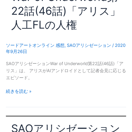
ン
22話(46話)「アリス」
War
of
人工FLの人権
Underground
第
23
話
ソードアートオンライン 感想
,
SAOアリシゼーション
/
2020
年9月26日
(47
話)
SAOアリシゼーションWar of Underworld第22話(46話)「ア
「ニ
リス」は、 アリスがAIアンドロイドとして記者会見に応じる
ュ
エピソード。
ー
ワ
SAO
続きを読む »
ー
ア
ル
リ
ド」
シ
宇
ゼ
宙
SAOアリシゼーション
ー
戦