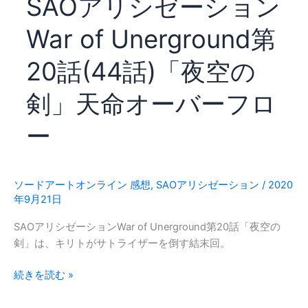
SAOアリシゼーション
ー
権
シ
War of Unerground第
ョ
ン
20話(44話)「夜空の
第
21
剣」天命オーバーフロ
話
(45
ー
話)
「時
の
彼
ソードアートオンライン 感想
,
SAOアリシゼーション
/
2020
年9月21日
方」
原
SAOアリシゼーションWar of Unerground第20話「夜空の
子
剣」は、キリトがサトライザーを倒す結末回。
炉
破
SAO
続きを読む »
壊
ア
未
リ