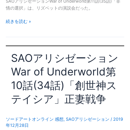
SAOアリシゼーションWar of Underworld第11話(35話)「非
の
情の選択」は、リズベットの演説会だった。
光」
シ
SAO
続きを読む »
ノ
ア
ン
リ
降
シ
臨
ゼ
SAOアリシゼーション
ー
シ
War of Underworld第
ョ
ン
10話(34話)「創世神ス
War
of
テイシア」正妻戦争
Underworld
第
11
話
ソードアートオンライン 感想
,
SAOアリシゼーション
/
2019
年12月28日
(35