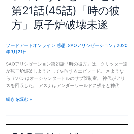
シ
争
第21話(45話)「時の彼
ョ
へ
ン
方」原子炉破壊未遂
War
of
Underworld
第
ソードアートオンライン 感想
,
SAOアリシゼーション
/
2020
22
年9月21日
話
SAOアリシゼーション第21話「時の彼方」は、クリッター達
(46
が原子炉爆破しようとして失敗するエピソード。 さような
話)
ら アバンはオーシャンタートルのサブ管制室。 神代がアリ
「ア
スを回収した。 アスナはアンダーワールドに残ると神代
リ
ス」
SAO
続きを読む »
人
ア
工
リ
FL
シ
の
ゼ
人