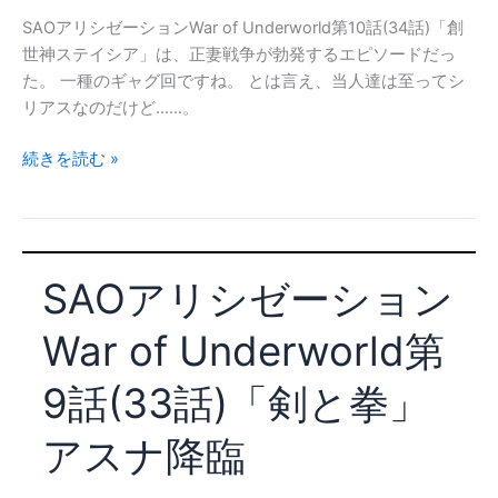
話)
SAOアリシゼーションWar of Underworld第10話(34話)「創
「非
世神ステイシア」は、正妻戦争が勃発するエピソードだっ
情
た。 一種のギャグ回ですね。 とは言え、当人達は至ってシ
の
リアスなのだけど……。
選
択」
SAO
続きを読む »
私
ア
達
リ
の
シ
リ
ゼ
ア
SAOアリシゼーション
ー
ル
シ
は
War of Underworld第
ョ
こ
ン
こ
9話(33話)「剣と拳」
War
に
of
あ
アスナ降臨
Underworld
る
第