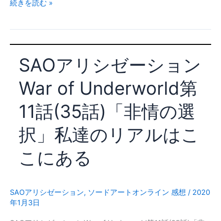
SAO
続きを読む »
ワ
ア
ー
リ
ル
シ
ド
ゼ
大
SAOアリシゼーション
ー
戦」
シ
シ
War of Underworld第
ョ
ノ
ン
ン、
11話(35話)「非情の選
War
リ
of
ー
択」私達のリアルはこ
Underworld
フ
第
ァ、
こにある
12
ク
話
ラ
(36
イ
話)
SAOアリシゼーション
,
ソードアートオンライン 感想
/
2020
ン
年1月3日
「一
参
筋
戦