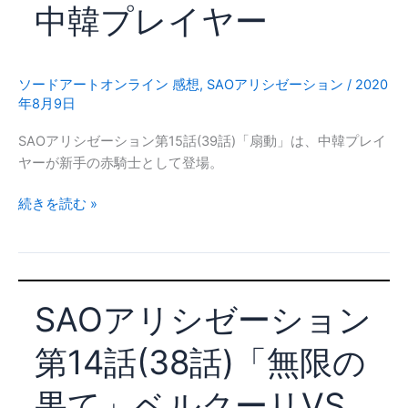
中韓プレイヤー
War
of
Underworld
第
ソードアートオンライン 感想
,
SAOアリシゼーション
/
2020
16
年8月9日
話
SAOアリシゼーション第15話(39話)「扇動」は、中韓プレイ
(40
ヤーが新手の赤騎士として登場。
話)
「コ
SAO
続きを読む »
ー
ア
ド
リ
871」
シ
ア
ゼ
ド
SAOアリシゼーション
ー
ミ
シ
ン
第14話(38話)「無限の
ョ
ち
ン
ゃ
果て」ベルクーリVS
第