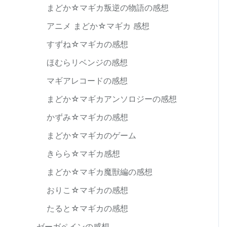
まどか☆マギカ叛逆の物語の感想
アニメ まどか☆マギカ 感想
すずね☆マギカの感想
ほむらリベンジの感想
マギアレコードの感想
まどか☆マギカアンソロジーの感想
かずみ☆マギカの感想
まどか☆マギカのゲーム
きらら☆マギカ感想
まどか☆マギカ魔獣編の感想
おりこ☆マギカの感想
たると☆マギカの感想
ゼーガペインの感想