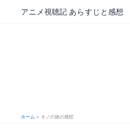
内
アニメ視聴記 あらすじと感想
容
を
ス
キ
ッ
プ
ホーム
キノの旅の感想