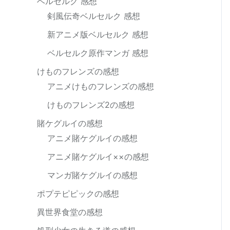
ベルセルク 感想
剣風伝奇ベルセルク 感想
新アニメ版ベルセルク 感想
ベルセルク原作マンガ 感想
けものフレンズの感想
アニメけものフレンズの感想
けものフレンズ2の感想
賭ケグルイの感想
アニメ賭ケグルイの感想
アニメ賭ケグルイ××の感想
マンガ賭ケグルイの感想
ポプテピピックの感想
異世界食堂の感想