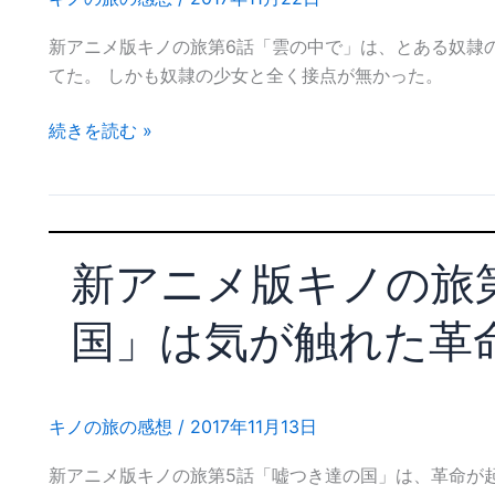
話
「歴
新アニメ版キノの旅第6話「雲の中で」は、とある奴隷
史
てた。 しかも奴隷の少女と全く接点が無かった。
の
新
続きを読む »
あ
ア
る
ニ
国」
メ
は
版
腐
新アニメ版キノの旅
キ
敗
ノ
し
国」は気が触れた革
の
た
旅
警
第
察
6
国
キノの旅の感想
/
2017年11月13日
話
家
「雲
新アニメ版キノの旅第5話「嘘つき達の国」は、革命が
だ