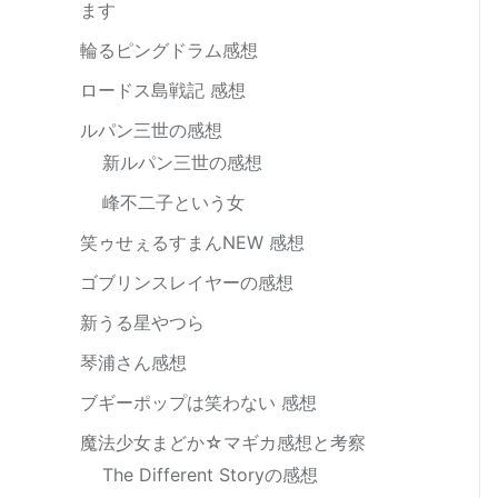
ます
輪るピングドラム感想
ロードス島戦記 感想
ルパン三世の感想
新ルパン三世の感想
峰不二子という女
笑ゥせぇるすまんNEW 感想
ゴブリンスレイヤーの感想
新うる星やつら
琴浦さん感想
ブギーポップは笑わない 感想
魔法少女まどか☆マギカ感想と考察
The Different Storyの感想