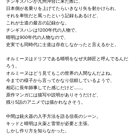
チンギスハンが九州沖合に来た際に、
日本側が名乗りを上げてたらいきなり矢を射かけられ、
それを卑怯だと罵ったという記録もあるけど、
これが士道の最古の記録かな。
チンギスハンは1200年代の人物で、
晴明は900年代の人物なので、
史実でも同時代に士道は存在しなかったと言えるかと。
オルミーヌはドリフである晴明をなぜ大師匠と呼んでるんだ
ろう。
オルミーヌはどう見てもこの世界の人間なんだよね。
今までの様子から言ってかなり信頼しているようで、
相応に長年師事してた感じだけど……。
原作マンガには描写や説明がありそうだけど、
残り5話のアニメでは描かれなさそう。
中間は銃火器の入手方法を語る信長のシーン。
キッドと晴明は火薬と雷管が必要と主張。
しかし作り方を知らなかった。