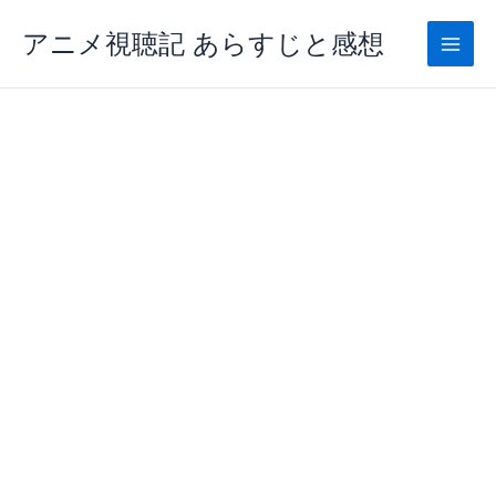
内
アニメ視聴記 あらすじと感想
容
を
ス
キ
ッ
プ