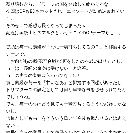
残り話数から、ドワーフの国を開放して終わりかな。
今回はOPもEDもカットされ、エピソードが詰め込まれてい
た。
そのせいで感想も長くなってしまったｗ
副題は星銃士ビスマルクというアニメのOPテーマらしい。
冒頭は与一に義経が「なに一騎打ちしてるの？」と揶揄する
シーンで、
「お前があの戦(源平合戦)で何をしたのか思い出せ」とも。
与一は「義経の命令は受けない」と返答。
与一の史実の実績は伝わってないけど、
前も義経が与一を「甘いなあ」と揶揄する回想があったし、
ドリフターズの設定としては何か卑怯な事をさせられてたん
でしょうね。
でも、与一の弓はどう見ても一騎打ちするような武器じゃな
いし、
信長としても与一をそういう扱いで今後も戦わせるとは思え
ないし、
結局は自らの意思として義経がかつて命じたような事をする