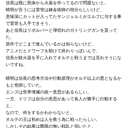
信長は既に死体から火薬を作ってるので問題ないと。
晴明が言うには雷管は錬金術師の領分らしいけど、
意味深にカットが入ってたサンジェルミがエルフに与する事
で雷管も入手できそう。
あと信長はリボルバーと弾切れのガトリングガンを貰って
た。
原作でどこまで進んでいるかは知らないけど、
アニメだとドワーフを助けて終わりっぽいんで、
信長が銃火器を手に入れてオルテと戦うまでは見れそうにな
いですね。
晴明は信長の思考方法や行動原理がオルテ以上の悪となるか
もと危惧していた。
エンズは世界壊滅の統一意思があるらしい。
一方、ドリフは自分の意思があって各人が勝手に行動する
と。
なので、何をするかわからないと。
オルテの王は初めは人を救う為に戦ったらしい。
しかしその結果は際限の無い戦乱と招いたと。