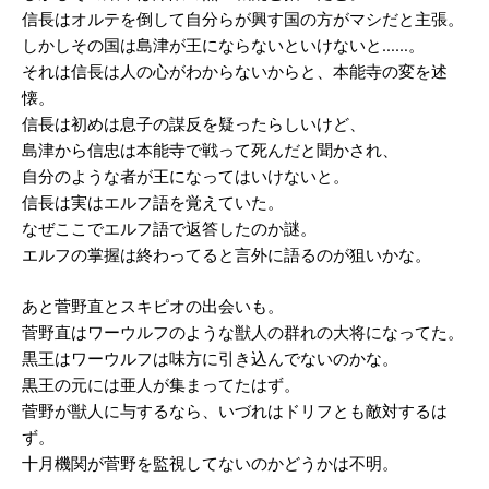
信長はオルテを倒して自分らが興す国の方がマシだと主張。
しかしその国は島津が王にならないといけないと……。
それは信長は人の心がわからないからと、本能寺の変を述
懐。
信長は初めは息子の謀反を疑ったらしいけど、
島津から信忠は本能寺で戦って死んだと聞かされ、
自分のような者が王になってはいけないと。
信長は実はエルフ語を覚えていた。
なぜここでエルフ語で返答したのか謎。
エルフの掌握は終わってると言外に語るのが狙いかな。
あと菅野直とスキピオの出会いも。
菅野直はワーウルフのような獣人の群れの大将になってた。
黒王はワーウルフは味方に引き込んでないのかな。
黒王の元には亜人が集まってたはず。
菅野が獣人に与するなら、いづれはドリフとも敵対するは
ず。
十月機関が菅野を監視してないのかどうかは不明。