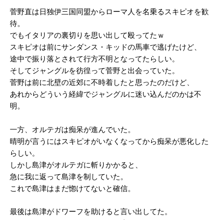
菅野直は日独伊三国同盟からローマ人を名乗るスキピオを歓
待。
でもイタリアの裏切りを思い出して殴ってたｗ
スキピオは前にサンダンス・キッドの馬車で逃げたけど、
途中で振り落とされて行方不明となってたらしい。
そしてジャングルを彷徨って菅野と出会っていた。
菅野は前に北壁の近郊に不時着したと思ったのだけど、
あれからどういう経緯でジャングルに迷い込んだのかは不
明。
一方、オルテガは痴呆が進んでいた。
晴明が言うにはスキピオがいなくなってから痴呆が悪化した
らしい。
しかし島津がオルテガに斬りかかると、
急に我に返って島津を制していた。
これで島津はまだ惚けてないと確信。
最後は島津がドワーフを助けると言い出してた。