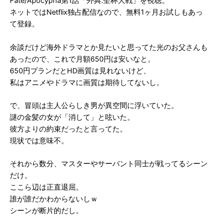
Fate/Apocypha第1話「外典:聖杯大戦」を視聴。
ネットではNetflix独占配信なので、無料1ヶ月お試しもあっ
て登録。
余談だけど海外ドラマとか見たいと思ってた光のお父さんも
あったので、これで月額650円は安いなと。
650円プランだとHD画質は見れないけど、
私はアニメやドラマに画質は期待してないし。
で、冒頭は主人公らしき男が異空間に浮いていた。
謎の金髪の女が「消して」と呟いた。
彼方よりの約束だったと言ってた。
現状では意味不。
それから数分、マスターやサーバント同士が戦ってるシーン
だけ。
ここら辺は正直退屈。
誰が誰だかわからないしｗ
シーンが断片的だし。