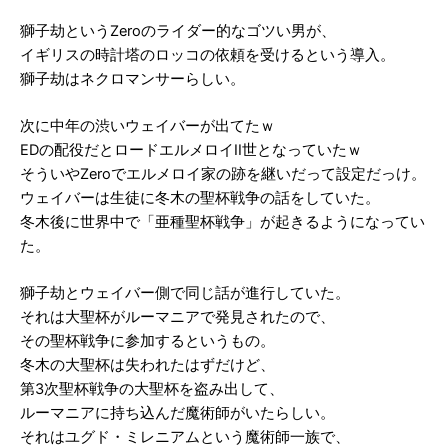
獅子劫というZeroのライダー的なゴツい男が、
イギリスの時計塔のロッコの依頼を受けるという導入。
獅子劫はネクロマンサーらしい。
次に中年の渋いウェイバーが出てたｗ
EDの配役だとロードエルメロイII世となっていたｗ
そういやZeroでエルメロイ家の跡を継いだって設定だっけ。
ウェイバーは生徒に冬木の聖杯戦争の話をしていた。
冬木後に世界中で「亜種聖杯戦争」が起きるようになってい
た。
獅子劫とウェイバー側で同じ話が進行していた。
それは大聖杯がルーマニアで発見されたので、
その聖杯戦争に参加するというもの。
冬木の大聖杯は失われたはずだけど、
第3次聖杯戦争の大聖杯を盗み出して、
ルーマニアに持ち込んだ魔術師がいたらしい。
それはユグド・ミレニアムという魔術師一族で、