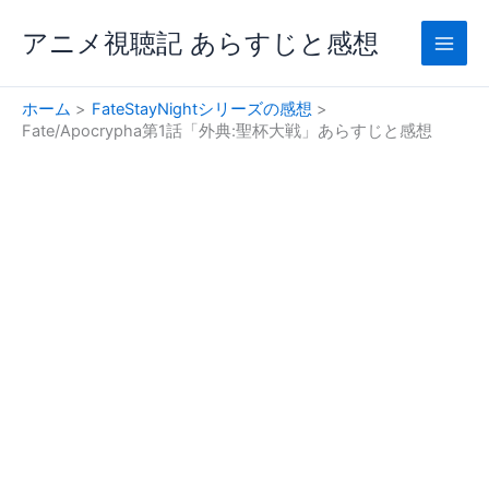
内
アニメ視聴記 あらすじと感想
容
を
ス
ホーム
FateStayNightシリーズの感想
キ
Fate/Apocrypha第1話「外典:聖杯大戦」あらすじと感想
ッ
プ