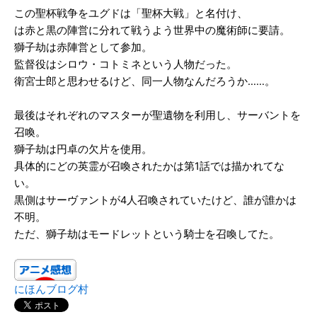
この聖杯戦争をユグドは「聖杯大戦」と名付け、
は赤と黒の陣営に分れて戦うよう世界中の魔術師に要請。
獅子劫は赤陣営として参加。
監督役はシロウ・コトミネという人物だった。
衛宮士郎と思わせるけど、同一人物なんだろうか……。
最後はそれぞれのマスターが聖遺物を利用し、サーバントを
召喚。
獅子劫は円卓の欠片を使用。
具体的にどの英霊が召喚されたかは第1話では描かれてな
い。
黒側はサーヴァントが4人召喚されていたけど、誰が誰かは
不明。
ただ、獅子劫はモードレットという騎士を召喚してた。
にほんブログ村