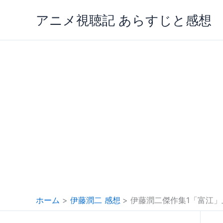
内
アニメ視聴記 あらすじと感想
容
を
ス
キ
ッ
プ
ホーム
伊藤潤二 感想
伊藤潤二傑作集1「富江