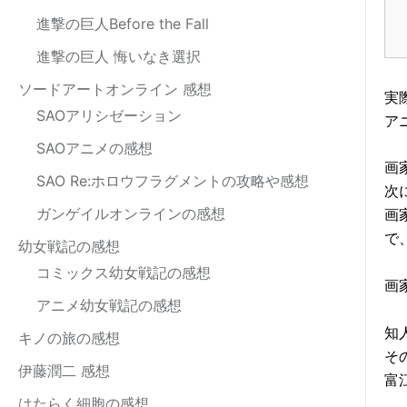
進撃の巨人Before the Fall
進撃の巨人 悔いなき選択
ソードアートオンライン 感想
実
SAOアリシゼーション
ア
SAOアニメの感想
画
SAO Re:ホロウフラグメントの攻略や感想
次
ガンゲイルオンラインの感想
画
で
幼女戦記の感想
コミックス幼女戦記の感想
画
アニメ幼女戦記の感想
知
キノの旅の感想
そ
伊藤潤二 感想
富
はたらく細胞の感想