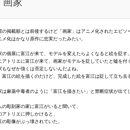
画家
際の掲載順とは前後するけど「画家」はアニメ化されたエピソ
ニメ化はかなり原作に忠実だったみたい。
家の個展に富江が来て、モデルを変えたらよくなると絵を貶す
にアトリエに富江が来て、画家がモデルを貶していたと嘘を付
家もなぜか強くは否定しないんだよね。
、富江の絵を描くのだけど、完成した絵を富江は貶して立ち去
家は麻薬中毒者のように「富江を描きたい」と禁断症状が出て
人の彫刻家の家に富江がいると聞いて、
のアトリエに押しかけると、
江の彫像がぶっ壊されていた。