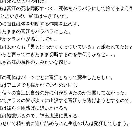
江は死んだと思われた。
任は富江の死を隠蔽すべく、死体をバラバラにして捨てるよう
…と思いきや、富江は生きていた。
のに担任は体を切断する作業を止めず、
きたままの富江をバラバラにした。
ぜかクラス中が協力してた。
江は女からも「男とばっかりくっついている」と嫌われてたけ
からと言って生きたまま切断するのを手伝うかなと……。
れも富江の魔性の力みたいな感じ。
江の死体はパーツごとに富江となって蘇生したらしい。
れはアニメでも描かれていたのと同じ。
も個々の富江は自分の身に何が起きたのか把握してなかった。
れでクラスの皆が次々に出没する富江から逃げようとするので
江は彼らを困惑げに追いかけるｗ
江は複数いるので、神出鬼没に見える。
のせいで精神的に追い詰められた生徒の1人は発狂してしまう。