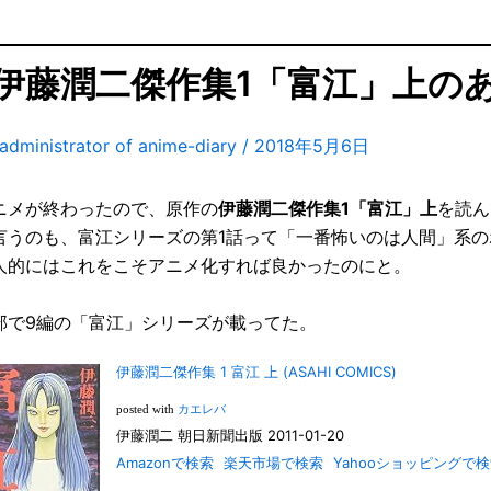
伊藤潤二傑作集1「富江」上の
administrator of anime-diary
/
2018年5月6日
ニメが終わったので、原作の
伊藤潤二傑作集1「富江」上
を読ん
言うのも、富江シリーズの第1話って「一番怖いのは人間」系
人的にはこれをこそアニメ化すれば良かったのにと。
部で9編の「富江」シリーズが載ってた。
伊藤潤二傑作集 1 富江 上 (ASAHI COMICS)
posted with
カエレバ
伊藤潤二 朝日新聞出版 2011-01-20
Amazonで検索
楽天市場で検索
Yahooショッピングで