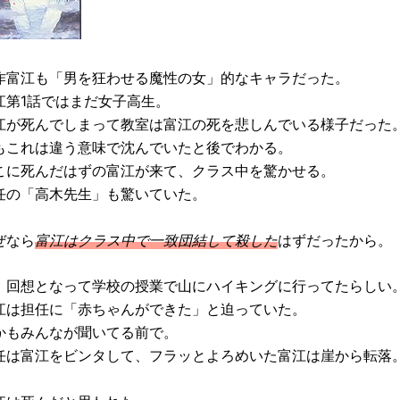
作富江も「男を狂わせる魔性の女」的なキャラだった。
江第1話ではまだ女子高生。
江が死んでしまって教室は富江の死を悲しんでいる様子だった
もこれは違う意味で沈んでいたと後でわかる。
こに死んだはずの富江が来て、クラス中を驚かせる。
任の「高木先生」も驚いていた。
ぜなら
富江はクラス中で一致団結して殺した
はずだったから。
、回想となって学校の授業で山にハイキングに行ってたらしい
江は担任に「赤ちゃんができた」と迫っていた。
かもみんなが聞いてる前で。
任は富江をビンタして、フラッとよろめいた富江は崖から転落