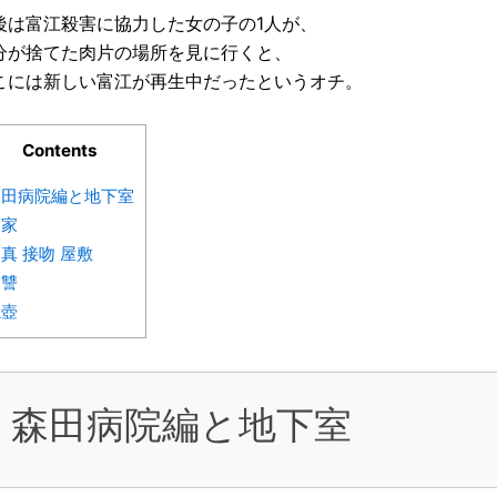
後は富江殺害に協力した女の子の1人が、
分が捨てた肉片の場所を見に行くと、
こには新しい富江が再生中だったというオチ。
Contents
森田病院編と地下室
画家
真 接吻 屋敷
復讐
滝壺
森田病院編と地下室