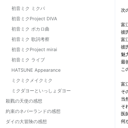
初音ミク ミクパ
次
初音ミクProject DIVA
富
初音ミク ボカロ曲
彼
初音ミク 歌詞考察
富
彼
初音ミクProject mirai
魅
初音ミク ライブ
最
こ
HATSUNE Appearance
ミクミクメイクミク
富
ミクダヨーといっしょダヨー
そ
当
殺戮の天使の感想
そ
約束のネバーランドの感想
医
何
ダイの大冒険の感想