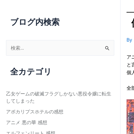
ブログ内検索
By
検
索
ア
対
と
全カテゴリ
個
象
:
全
乙女ゲームの破滅フラグしかない悪役令嬢に転生
してしまった
アポカリプスホテルの感想
アニメ 悪の華 感想
エルフェンリート 感想