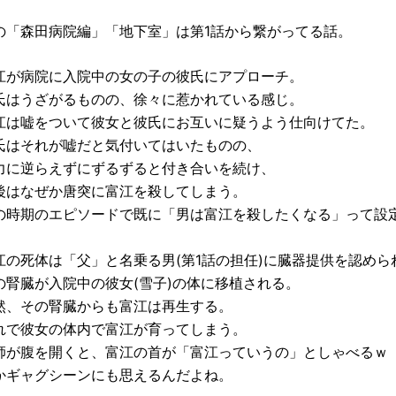
の「森田病院編」「地下室」は第1話から繋がってる話。
江が病院に入院中の女の子の彼氏にアプローチ。
氏はうざがるものの、徐々に惹かれている感じ。
江は嘘をついて彼女と彼氏にお互いに疑うよう仕向けてた。
氏はそれが嘘だと気付いてはいたものの、
力に逆らえずにずるずると付き合いを続け、
後はなぜか唐突に富江を殺してしまう。
の時期のエピソードで既に「男は富江を殺したくなる」って設
江の死体は「父」と名乗る男(第1話の担任)に臓器提供を認めら
の腎臓が入院中の彼女(雪子)の体に移植される。
然、その腎臓からも富江は再生する。
れで彼女の体内で富江が育ってしまう。
師が腹を開くと、富江の首が「富江っていうの」としゃべるｗ
かギャグシーンにも思えるんだよね。