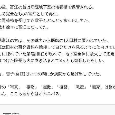
の後、富江の首は病院地下室の培養槽で保管される。
して完全な1人の富江として再生。
に腎移植を受けてた雪子もどんどん富江化してた。
識も徐々に富江になってた。
臓富江の方は、その魅力から医師の1人田村に匿われていた。
江は田村の研究資料を焼却して自分だけを見るように仕向けて
こに隠れていた第1話担任が現れて、地下室全体に放火して逃走
けつけた院長も火に巻き込まれて3人とも焼死したらしい。
方、雪子(富江)はいつの間にか病院から逃げ出していた。
降の「写真」「接吻」「屋敷」「復讐」「滝壺」「画家」は繋
ぶん、ここら辺からはオムニバス。