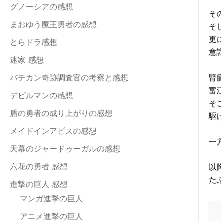
グノーシアの感想
そ
まおゆう魔王勇者の感想
そ
更
とらドラ感想
意
迷家 感想
バチカン奇跡調査官の考察と感想
腎
富
デビルマンの感想
そ
盾の勇者の成り上がりの感想
駆
メイドインアビスの感想
一
天幕のジャードゥーガルの感想
六花の勇者 感想
以
た
進撃の巨人 感想
マンガ進撃の巨人
アニメ進撃の巨人