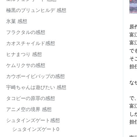
極黒のブリュンヒルデ 感想
氷菓 感想
原
フラクタルの感想
富
富
カオスチャイルド感想
で
ヒナまつり 感想
そ
ケムリクサの感想
担
カウボーイビバップの感想
な
宇崎ちゃんは遊びたい 感想
で
タコピーの原罪の感想
富
アニメ空の境界 感想
し
シュタインズゲート感想
担
シュタインズゲート0