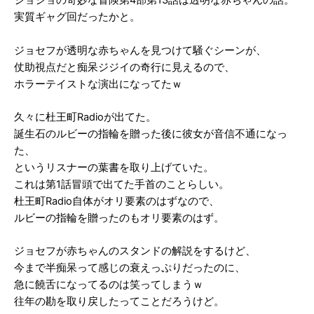
実質ギャグ回だったかと。
ジョセフが透明な赤ちゃんを見つけて騒ぐシーンが、
仗助視点だと痴呆ジジイの奇行に見えるので、
ホラーテイストな演出になってたｗ
久々に杜王町Radioが出てた。
誕生石のルビーの指輪を贈った後に彼女が音信不通になっ
た、
というリスナーの葉書を取り上げていた。
これは第1話冒頭で出てた手首のことらしい。
杜王町Radio自体がオリ要素のはずなので、
ルビーの指輪を贈ったのもオリ要素のはず。
ジョセフが赤ちゃんのスタンドの解説をするけど、
今まで半痴呆って感じの衰えっぷりだったのに、
急に饒舌になってるのは笑ってしまうｗ
往年の勘を取り戻したってことだろうけど。