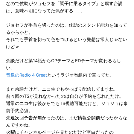
なので仗助がジョセフを「調子に乗るタイプ」と腐す台詞
は、意味不明になってた気がする……。
ジョセフが手首を切ったのは、仗助のスタンド能力を知って
るからかと。
それでも手首を切って色をつけるという発想は常人じゃない
けどｗ
余談だけど第14話からOPテーマとEDテーマが変わるらし
い。
音泉のRadio 4 Great
というラジオ番組内で言ってた。
また余談だけど、ニコ生でもやっぱり配信してますね。
前々回のTSが見れなかったのは自分が予約を忘れただけ。
通常のニコ生は後からでもTS視聴可能だけど、ジョジョは事
前予約必須。
先週次回予告が無かったのは、まだ情報公開前だったからな
んですかね。
火曜にチャンネルページを見たのだけど空白だったの