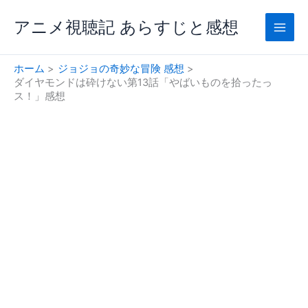
内
アニメ視聴記 あらすじと感想
容
を
ス
ホーム
ジョジョの奇妙な冒険 感想
キ
ダイヤモンドは砕けない第13話「やばいものを拾ったっ
ッ
ス！」感想
プ