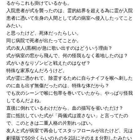
るからこれも掛けているかも。
入院患者が式を襲ったのは、霊的結界を超える為に霊が入院
患者に憑いて生身の人間として式の病室へ侵入したってこと
みたい。
と思ったけど、死体だったらしい。
同じ病院で死者が出たってことか。
式の友人(黒桐)が急に歌い出すのはどういう理由？
式が病室の窓から飛んで、何の怪我もなく着地したのは？
式がいきなりゾンビと戦えたのはなぜ？
特殊な家系なんだろうけど。
式が霊に憑かれて、除霊するために自らナイフを喉へ刺した
のに血も出ず無傷だったのは、特殊な体だから？
でも次のシーンで喉に包帯を巻いていたから、やっぱり怪我
してるんだよね。
直後に倒れているわけだから、血の描写を省いただけ？
霊に抵抗していた式が「両儀式は渡さない」と言ってたの
で、このときは二重人格の片割れっぽい。
友人と式が病室で再会してスタッフロールが出たけど、元は
劇場版で50分くらいのものを2話にそのまま分割したみたい