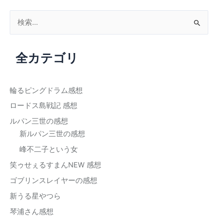
検
索
対
全カテゴリ
象
:
輪るピングドラム感想
ロードス島戦記 感想
ルパン三世の感想
新ルパン三世の感想
峰不二子という女
笑ゥせぇるすまんNEW 感想
ゴブリンスレイヤーの感想
新うる星やつら
琴浦さん感想