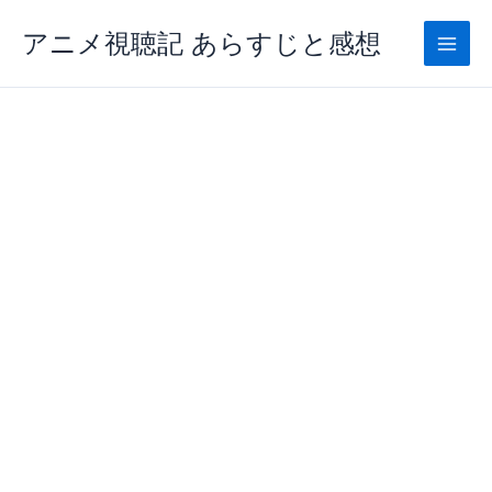
内
アニメ視聴記 あらすじと感想
容
を
ス
キ
ッ
プ