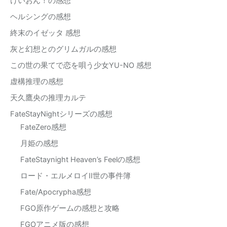
けいおん！の感想
ヘルシングの感想
終末のイゼッタ 感想
灰と幻想とのグリムガルの感想
この世の果てで恋を唄う少女YU-NO 感想
虚構推理の感想
天久鷹央の推理カルテ
FateStayNightシリーズの感想
FateZero感想
月姫の感想
FateStaynight Heaven’s Feelの感想
ロード・エルメロイII世の事件簿
Fate/Apocrypha感想
FGO原作ゲームの感想と攻略
FGOアニメ版の感想