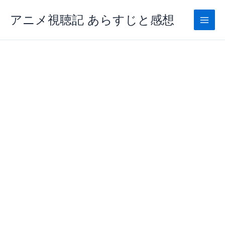
内
アニメ視聴記 あらすじと感想
容
を
ス
キ
ッ
プ