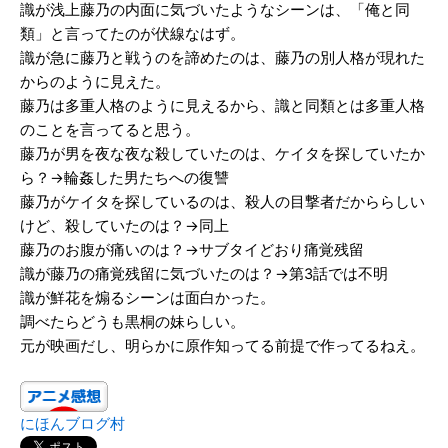
識が浅上藤乃の内面に気づいたようなシーンは、「俺と同
類」と言ってたのが伏線なはず。
識が急に藤乃と戦うのを諦めたのは、藤乃の別人格が現れた
からのように見えた。
藤乃は多重人格のように見えるから、識と同類とは多重人格
のことを言ってると思う。
藤乃が男を夜な夜な殺していたのは、ケイタを探していたか
ら？→輪姦した男たちへの復讐
藤乃がケイタを探しているのは、殺人の目撃者だかららしい
けど、殺していたのは？→同上
藤乃のお腹が痛いのは？→サブタイどおり痛覚残留
識が藤乃の痛覚残留に気づいたのは？→第3話では不明
識が鮮花を煽るシーンは面白かった。
調べたらどうも黒桐の妹らしい。
元が映画だし、明らかに原作知ってる前提で作ってるねえ。
にほんブログ村