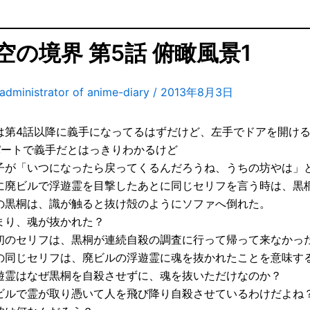
空の境界 第5話 俯瞰風景1
administrator of anime-diary
/
2013年8月3日
は第4話以降に義手になってるはずだけど、左手でドアを開け
パートで義手だとはっきりわかるけど
子が「いつになったら戻ってくるんだろうね、うちの坊やは」
に廃ビルで浮遊霊を目撃したあとに同じセリフを言う時は、黒
の黒桐は、識が触ると抜け殻のようにソファへ倒れた。
まり、魂が抜かれた？
初のセリフは、黒桐が連続自殺の調査に行って帰って来なかっ
の同じセリフは、廃ビルの浮遊霊に魂を抜かれたことを意味す
遊霊はなぜ黒桐を自殺させずに、魂を抜いただけなのか？
ビルで霊が取り憑いて人を飛び降り自殺させているわけだよね