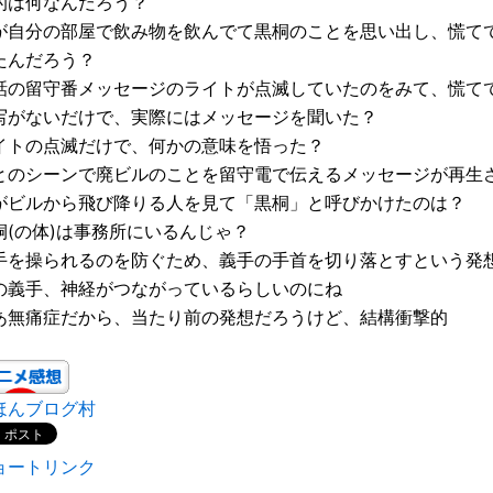
的は何なんだろう？
が自分の部屋で飲み物を飲んでて黒桐のことを思い出し、慌て
たんだろう？
話の留守番メッセージのライトが点滅していたのをみて、慌て
写がないだけで、実際にはメッセージを聞いた？
イトの点滅だけで、何かの意味を悟った？
とのシーンで廃ビルのことを留守電で伝えるメッセージが再生
がビルから飛び降りる人を見て「黒桐」と呼びかけたのは？
桐(の体)は事務所にいるんじゃ？
手を操られるのを防ぐため、義手の手首を切り落とすという発
の義手、神経がつながっているらしいのにね
あ無痛症だから、当たり前の発想だろうけど、結構衝撃的
ほんブログ村
ョートリンク