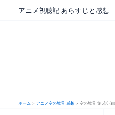
内
アニメ視聴記 あらすじと感想
容
を
ス
キ
ッ
プ
ホーム
アニメ空の境界 感想
空の境界 第5話 俯