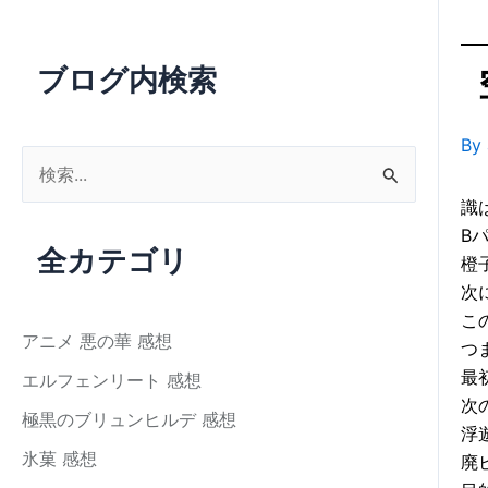
ブログ内検索
By
検
索
識
対
B
全カテゴリ
橙
象
次
:
こ
アニメ 悪の華 感想
つ
最
エルフェンリート 感想
次
極黒のブリュンヒルデ 感想
浮
氷菓 感想
廃