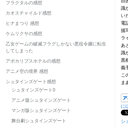
目
フラクタルの感想
識
カオスチャイルド感想
い
電
ヒナまつり 感想
描
ケムリクサの感想
ラ
乙女ゲームの破滅フラグしかない悪役令嬢に転生
あ
してしまった
識
黒
アポカリプスホテルの感想
義
アニメ空の境界 感想
こ
シュタインズゲート感想
ま
シュタインズゲート0
アニメ版シュタインズゲート
に
マンガ版シュタインズゲート
舞台劇シュタインズゲート
シ