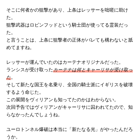
そこに何者かの狙撃があり、上条はレッサーを咄嗟に助け
た。
狙撃武器はロビンフッドという騎士団が使ってる霊装だっ
た。
と言うことは、上条に狙撃者の正体がバレても構わないと舐
めてますね。
レッサーが運んでいたのはカーテナオリジナルだった。
ランシスが受け取った
カーテナは何とキャーリサが受け取っ
た
。
そして新たな国王を名乗り、全国の騎士派にイギリスを破壊
するよう命じた。
この展開をヴィリアンも知ってたのかはわからない。
次回予告ではヴィリアンがキャーリサに囚われてたので、知
らなかったんでしょうね。
ユーロトンネル爆破は本当に「新たなる光」がやったんだろ
うか。