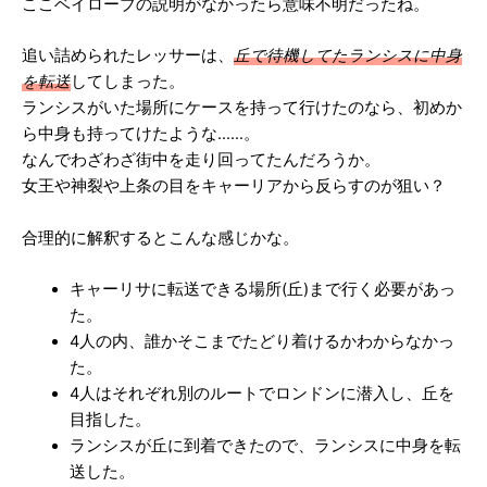
ここベイローブの説明がなかったら意味不明だったね。
追い詰められたレッサーは、
丘で待機してたランシスに中身
を転送
してしまった。
ランシスがいた場所にケースを持って行けたのなら、初めか
ら中身も持ってけたような……。
なんでわざわざ街中を走り回ってたんだろうか。
女王や神裂や上条の目をキャーリアから反らすのが狙い？
合理的に解釈するとこんな感じかな。
キャーリサに転送できる場所(丘)まで行く必要があっ
た。
4人の内、誰かそこまでたどり着けるかわからなかっ
た。
4人はそれぞれ別のルートでロンドンに潜入し、丘を
目指した。
ランシスが丘に到着できたので、ランシスに中身を転
送した。