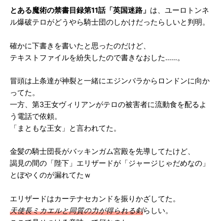
とある魔術の禁書目録第11話「英国迷路」
は、ユーロトンネ
ル爆破テロがどうやら騎士団のしかけだったらしいと判明。
確かに下書きを書いたと思ったのだけど、
テキストファイルを紛失したので書きなおした……。
冒頭は上条達が神裂と一緒にエジンバラからロンドンに向か
ってた。
一方、第3王女ヴィリアンがテロの被害者に流動食を配るよ
う電話で依頼。
「まともな王女」と言われてた。
金髪の騎士団長がバッキンガム宮殿を先導してたけど、
謁見の間の「陛下」エリザードが「ジャージじゃだめなの」
とぼやくのが漏れてたｗ
エリザードはカーテナセカンドを振りかざしてた。
天使長ミカエルと同質の力が得られる剣
らしい。