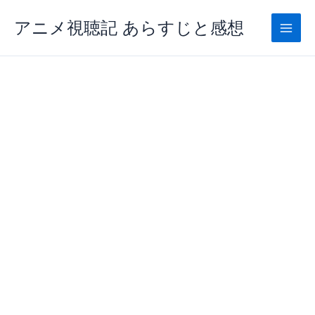
内
アニメ視聴記 あらすじと感想
容
を
ス
キ
ッ
プ