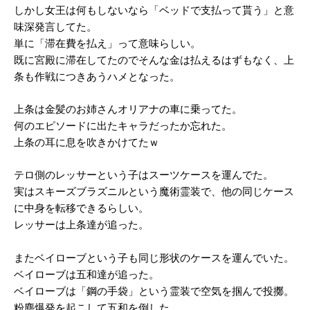
しかし女王は何もしないなら「ベッドで支払って貰う」と意
味深発言してた。
単に「滞在費を払え」って意味らしい。
既に宮殿に滞在してたのでそんな金は払えるはずもなく、上
条も作戦につきあうハメとなった。
上条は金髪のお姉さんオリアナの車に乗ってた。
何のエピソードに出たキャラだったか忘れた。
上条の耳に息を吹きかけてたｗ
テロ側のレッサーという子はスーツケースを運んでた。
実はスキーズブラズニルという魔術霊装で、他の同じケース
に中身を転移できるらしい。
レッサーは上条達が追った。
またベイローブという子も同じ形状のケースを運んでいた。
ベイローブは五和達が追った。
ベイローブは「鋼の手袋」という霊装で空気を掴んで投擲。
粉塵爆発を起こして五和を倒した。