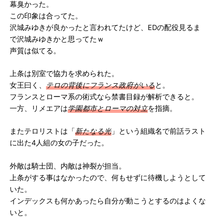
幕臭かった。
この印象は合ってた。
沢城みゆきが良かったと言われてたけど、EDの配役見るま
で沢城みゆきかと思ってたｗ
声質は似てる。
上条は別室で協力を求められた。
女王曰く、
テロの背後にフランス政府がいる
と。
フランスとローマ系の術式なら禁書目録が解析できると。
一方、リメエアは
学園都市とローマの対立
を指摘。
またテロリストは「
新たなる光
」という組織名で前話ラスト
に出た4人組の女の子だった。
外敵は騎士団、内敵は神裂が担当。
上条がする事はなかったので、何もせずに待機しようとして
いた。
インデックスも何かあったら自分が動こうとするのはよくな
いと。