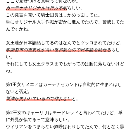
ここで見せつける意味って何なのか。
カーテナオリジナルは行方不明
らしい。
この発言を聞いて騎士団長はしかめっ面してた。
単にオリジナル入手作戦が密かに進んでたので、警戒してた
んですかね。
女王達が日本語話してるのはなんでとツッコまれてたけど、
学園都市の重要性が高い世界観なので日本語を話せる
らし
い。
それにしても女王クラスまでもがってのは腑に落ちないけど
ね。
第1王女リメエアはカーテナセカンドは自動的に生まれはし
ないと否定。
製法が失われているので作れない
と。
第2王女のキャーリサはモードレッドと言われてたけど、単
に外見が似てるって意味らしい。
ヴィリアンをつまらない奴呼ばわりしてたんで、何となく黒