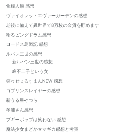
食糧人類 感想
ヴァイオレットエヴァーガーデンの感想
老後に備えて異世界で8万枚の金貨を貯めます
輪るピングドラム感想
ロードス島戦記 感想
ルパン三世の感想
新ルパン三世の感想
峰不二子という女
笑ゥせぇるすまんNEW 感想
ゴブリンスレイヤーの感想
新うる星やつら
琴浦さん感想
ブギーポップは笑わない 感想
魔法少女まどか☆マギカ感想と考察