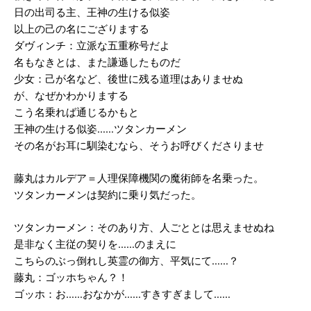
日の出司る主、王神の生ける似姿
以上の己の名にござりまする
ダヴィンチ：立派な五重称号だよ
名もなきとは、また謙遜したものだ
少女：己が名など、後世に残る道理はありませぬ
が、なぜかわかりまする
こう名乗れば通じるかもと
王神の生ける似姿……ツタンカーメン
その名がお耳に馴染むなら、そうお呼びくださりませ
藤丸はカルデア＝人理保障機関の魔術師を名乗った。
ツタンカーメンは契約に乗り気だった。
ツタンカーメン：そのあり方、人ごととは思えませぬね
是非なく主従の契りを……のまえに
こちらのぶっ倒れし英霊の御方、平気にて……？
藤丸：ゴッホちゃん？！
ゴッホ：お……おなかが……すきすぎまして……