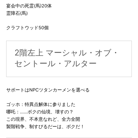
宴会中の死霊(馬)20体
霊障石(馬)
クラフトウッド50個
2階左上 マーシャル・オブ・
セントール・アルター
サポートはNPCツタンカーメンを選べる
ゴッホ：特異点解体に参りました
哪吒：……ボクの仙境、壊すの？
この現界、不本意なれど、全力全開
製階戦争、制すびるだーは、ボクだ！