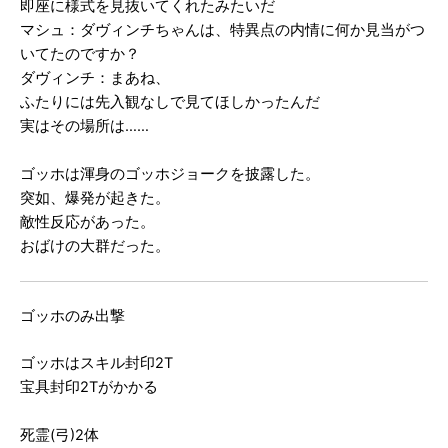
即座に様式を見抜いてくれたみたいだ
マシュ：ダヴィンチちゃんは、特異点の内情に何か見当がつ
いてたのですか？
ダヴィンチ：まあね、
ふたりには先入観なしで見てほしかったんだ
実はその場所は……
ゴッホは渾身のゴッホジョークを披露した。
突如、爆発が起きた。
敵性反応があった。
おばけの大群だった。
ゴッホのみ出撃
ゴッホはスキル封印2T
宝具封印2Tがかかる
死霊(弓)2体