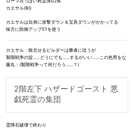
ローマ兵っぽい死霊(剣)2体
カエサル(剣)
カエサルは自身に攻撃ダウン＆宝具ダウンがかかってる
味方に防御アップ5Tを使う
カエサル：敗北せるビルダーは勝者に従うが
製階戦争の掟……どうにでも……するがいい……この色男をな
藤丸：(製階戦争って何だろう……？)
2階左下 ハザードゴースト 悪
戯死霊の集団
霊障石破壊で終わり