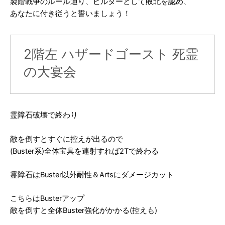
製階戦争のルール通り、ビルダーとして敗北を認め、
あなたに付き従うと誓いましょう！
2階左 ハザードゴースト 死霊
の大宴会
霊障石破壊で終わり
敵を倒すとすぐに控えが出るので
(Buster系)全体宝具を連射すれば2Tで終わる
霊障石はBuster以外耐性＆Artsにダメージカット
こちらはBusterアップ
敵を倒すと全体Buster強化がかかる(控えも)