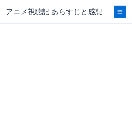
内
アニメ視聴記 あらすじと感想
容
を
ス
キ
ッ
プ