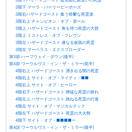
3階下ハザードゴースト 徒党組む銃使いの死霊
3階下 マーラ・パーリーピーポーズ
3階右ハザードゴースト 集う暗鬱な死霊達
3階右上 チャンピオン・オブ・祟ール
3階上 ハザードゴースト 角を持つ死霊の大群
3階上 ミストレス・オブ・クレヴン
3階左 ハザードゴースト 連なる仮面の死霊
3階左 マーベラス・エクスプローダー
第3節 ハーフウェイ・ダウン(後半)
第4節 ワーウルヴス・イン・ザ・ミラー(前半)
4階右上 ハザードゴースト 湧き出る闇の死霊
4階右上 サイト・オブ・マイティ・■■
4階右上 サイト・オブ・ヒーロー
4階右下 ハザードゴースト 獰猛な死霊の群れ
4階左上 ハザードゴースト 跳ねる死霊の行進
4階左 サイト・オブ・マジカルテック
4階左下 ハザードゴースト 死霊の大火勢
4階下 サイト・オブ・■■■■ー
第4説 ワーウルヴス・イン・ザ・ミラー(後半)