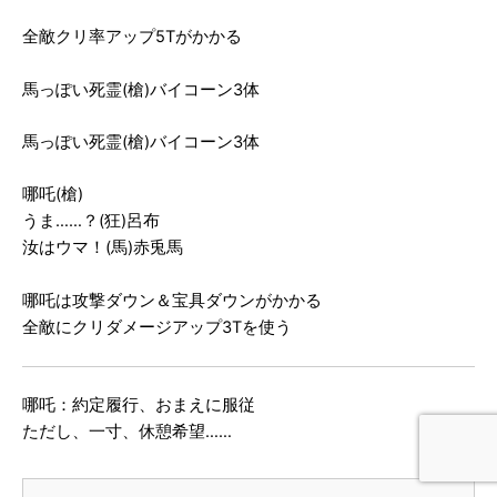
全敵クリ率アップ5Tがかかる
馬っぽい死霊(槍)バイコーン3体
馬っぽい死霊(槍)バイコーン3体
哪吒(槍)
うま……？(狂)呂布
汝はウマ！(馬)赤兎馬
哪吒は攻撃ダウン＆宝具ダウンがかかる
全敵にクリダメージアップ3Tを使う
哪吒：約定履行、おまえに服従
ただし、一寸、休憩希望……