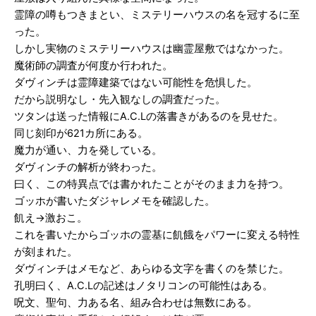
霊障の噂もつきまとい、ミステリーハウスの名を冠するに至
った。
しかし実物のミステリーハウスは幽霊屋敷ではなかった。
魔術師の調査が何度か行われた。
ダヴィンチは霊障建築ではない可能性を危惧した。
だから説明なし・先入観なしの調査だった。
ツタンは送った情報にA.C.Lの落書きがあるのを見せた。
同じ刻印が621カ所にある。
魔力が通い、力を発している。
ダヴィンチの解析が終わった。
曰く、この特異点では書かれたことがそのまま力を持つ。
ゴッホが書いたダジャレメモを確認した。
飢え→激おこ。
これを書いたからゴッホの霊基に飢餓をパワーに変える特性
が刻まれた。
ダヴィンチはメモなど、あらゆる文字を書くのを禁じた。
孔明曰く、A.C.Lの記述はノタリコンの可能性はある。
呪文、聖句、力ある名、組み合わせは無数にある。