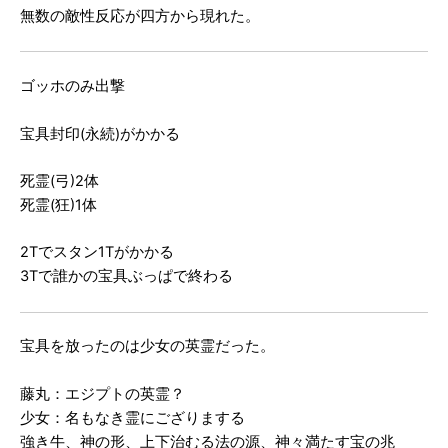
無数の敵性反応が四方から現れた。
ゴッホのみ出撃
宝具封印(永続)がかかる
死霊(弓)2体
死霊(狂)1体
2Tでスタン1Tがかかる
3Tで誰かの宝具ぶっぱで終わる
宝具を放ったのは少女の英霊だった。
藤丸：エジプトの英霊？
少女：名もなき霊にござりまする
強き牛、神の形、上下治むる法の源、神々満たす宝の兆