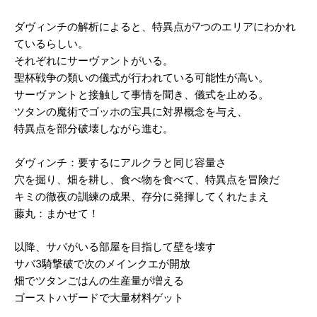
ダヴィンチの解析によると、特異点が7つのエリアにわかれ
ているらしい。
それぞれにサーヴァントがいる。
聖杯戦争の類いの儀式が行われている可能性が高い。
サーヴァントと接触して事情を聞き、儀式を止める。
ツタンの魔術でゴッホの宝具に対界概念を与え、
特異点を部分破壊しながら進む。
ダヴィンチ：要するにアルクラと同じ容量さ
穴を掘り、畑を耕し、食べ物を食べて、特異点を冒険だ
キミの徹夜の訓練の成果、存分に発揮してくれたまえ
藤丸：まかせて！
以降、サバがいる部屋を目指して壁を壊す
サバ3騎撃破で次のメインクエが開放
畑でツタンごはんの生産量が増える
ゴーストハザードで大量材料ゲット