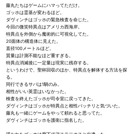
藤丸たちはゲームにハマってただけ。
ゴッホは霊基が変わるほど。
ダヴィンチはゴッホの緊急検査を命じた。
今回の微笑特異点はアメリカ西海岸。
特異点を外側から魔術的に可視化してた。
20面体の構造体に見えた。
直径100メートルほど。
質量は計測不能なほど重すぎる。
特異点消滅後に一定量は現実に残存する。
というわけで、聖杯回収のほか、特異点を解体する方法を探
る。
同行できるサバは1騎のみ。
相性がいい英霊はいなかった。
検査を終えたゴッホが司令室に戻ってきた。
ダヴィンチはゴッホが特異点と相性バッチリと気づいた。
藤丸も一緒にゲームをやって頼れると思ってた。
ダヴィンチはゴッホを護衛に指名した。