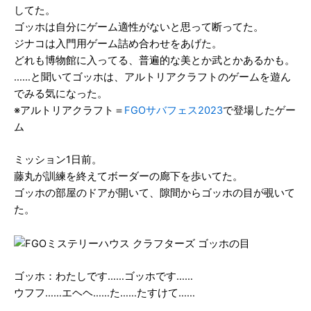
してた。
ゴッホは自分にゲーム適性がないと思って断ってた。
ジナコは入門用ゲーム詰め合わせをあげた。
どれも博物館に入ってる、普遍的な美とか武とかあるかも。
……と聞いてゴッホは、アルトリアクラフトのゲームを遊ん
でみる気になった。
※アルトリアクラフト＝
FGOサバフェス2023
で登場したゲー
ム
ミッション1日前。
藤丸が訓練を終えてボーダーの廊下を歩いてた。
ゴッホの部屋のドアが開いて、隙間からゴッホの目が覗いて
た。
ゴッホ：わたしです……ゴッホです……
ウフフ……エヘヘ……た……たすけて……