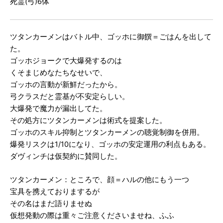
死霊(弓)6体
ツタンカーメンはバトル中、ゴッホに御饌＝ごはんを出して
た。
ゴッホジョークで大爆発するのは
くそまじめなたちなせいで、
ゴッホの言動が新鮮だったから。
弓クラスだと霊基が不安定らしい。
大爆発で魔力が漏出してた。
その処方にツタンカーメンは術式を提案した。
ゴッホのスキル抑制とツタンカーメンの聴覚制御を併用。
爆発リスクは1/10になり、ゴッホの安定運用の利点もある。
ダヴィンチは仮契約に賛同した。
ツタンカーメン：ところで、顔＝ハルの他にもう一つ
宝具を携えておりまするが
その名はまだ語りませぬ
仮想発動の際は重々ご注意くださいませね、ふふ