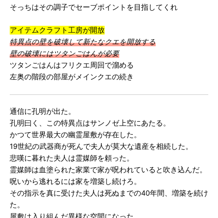
そっちはその調子でセーブポイントを目指してくれ
アイテムクラフト工房が開放
特異点の壁を破壊して新たなクエを開放する
壁の破壊にはツタンごはんが必要
ツタンごはんはフリクエ周回で溜める
左奥の階段の部屋がメインクエの続き
通信に孔明が出た。
孔明曰く、この特異点はサンノゼ上空にあたる。
かつて世界最大の幽霊屋敷が存在した。
19世紀の武器商が死んで夫人が莫大な遺産を相続した。
悲嘆に暮れた夫人は霊媒師を頼った。
霊媒師は血塗られた家業で家が呪われていると吹き込んだ。
呪いから逃れるには家を増築し続けろ。
その指示を真に受けた夫人は死ぬまでの40年間、増築を続け
た。
屋敷は入り組んだ異様な空間になった。