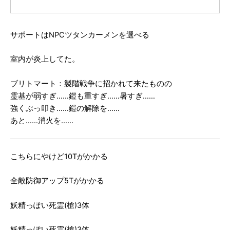
サポートはNPCツタンカーメンを選べる
室内が炎上してた。
ブリトマート：製階戦争に招かれて来たものの
霊基が弱すぎ……鎧も重すぎ……暑すぎ……
強くぶっ叩き……鎧の解除を……
あと……消火を……
こちらにやけど10Tがかかる
全敵防御アップ5Tがかかる
妖精っぽい死霊(槍)3体
妖精っぽい死霊(槍)3体