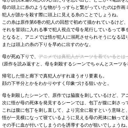
母の頭上に糸のような物がうっすらと繋がっていたのは作画
犯人が誰かを殺す際に頭上に見える糸のことでしょうね。
この糸は原作第6巻の犯人の回想で初めて描かれているけど
それを冒頭に入れる事で犯人視点で母を尾行しているって事
となると、アニメでは悟が犯人に溺死させられそうになる辺
または頭上の糸の下りを早めに出すのかな。
母が死ぬ下りで、
アニメでは真犯人がスーツを着ているとは
(原作を読み返すと、母を刺殺するシーンでちゃんとスーツを
帰宅した悟と廊下で真犯人がすれ違うオリ要素も。
顔の下半分とかをわかりやすく印象づける狙いかと。
母を刺殺したシーンで、原作では脇腹を刺しているけど、ア
次に悟が母の死体を発見するシーンでは、包丁が腹に刺さっ
これは腹に包丁を刺し直して、より完全に殺すという意味と
悟が一見横になって寝ているように見える母の死体に触って
その手に血が付いてしまうのを誘導するのが狙いでしょうね