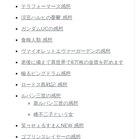
テラフォーマーズ感想
涼宮ハルヒの憂鬱 感想
ガンダムUCの感想
食糧人類 感想
ヴァイオレットエヴァーガーデンの感想
老後に備えて異世界で8万枚の金貨を貯めます
輪るピングドラム感想
ロードス島戦記 感想
ルパン三世の感想
新ルパン三世の感想
峰不二子という女
笑ゥせぇるすまんNEW 感想
ゴブリンスレイヤーの感想