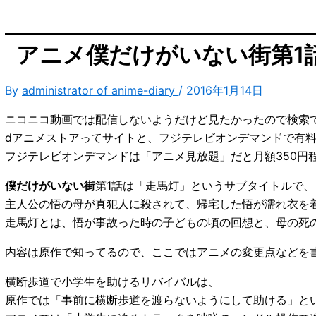
アニメ僕だけがいない街第1
By
administrator of anime-diary
/
2016年1月14日
ニコニコ動画では配信しないようだけど見たかったので検索
dアニメストアってサイトと、フジテレビオンデマンドで有
フジテレビオンデマンドは「アニメ見放題」だと月額350円
僕だけがいない街
第1話は「走馬灯」というサブタイトルで、
主人公の悟の母が真犯人に殺されて、帰宅した悟が濡れ衣を
走馬灯とは、悟が事故った時の子どもの頃の回想と、母の死
内容は原作で知ってるので、ここではアニメの変更点などを
横断歩道で小学生を助けるリバイバルは、
原作では「事前に横断歩道を渡らないようにして助ける」と