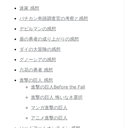
迷家 感想
バチカン奇跡調査官の考察と感想
デビルマンの感想
盾の勇者の成り上がりの感想
ダイの大冒険の感想
グノーシアの感想
六花の勇者 感想
進撃の巨人 感想
進撃の巨人Before the Fall
進撃の巨人 悔いなき選択
マンガ進撃の巨人
アニメ進撃の巨人
ソードアートオンライン 感想