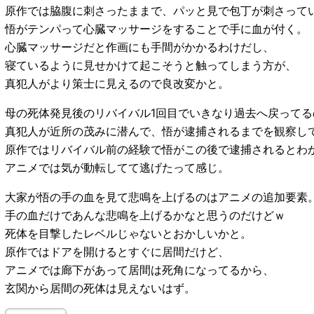
原作では脇腹に刺さったままで、パッと見で包丁が刺さって
悟がテンパって心臓マッサージをすることで手に血が付く。
心臓マッサージだと作画にも手間がかかるわけだし、
寝ているように見せかけて起こそうと触ってしまう方が、
真犯人がより策士に見えるので良改変かと。
母の死体発見後のリバイバル1回目でいきなり過去へ戻ってる
真犯人が近所の茂みに潜んで、悟が逮捕されるまでを観察し
原作ではリバイバル前の経験で悟がこの後で逮捕されるとわ
アニメでは気が動転してて逃げたって感じ。
大家が悟の手の血を見て悲鳴を上げるのはアニメの追加要素
手の血だけであんな悲鳴を上げるかなと思うのだけどｗ
死体を目撃したレベルじゃないとおかしいかと。
原作ではドアを開けるとすぐに居間だけど、
アニメでは廊下があって居間は死角になってるから、
玄関から居間の死体は見えないはず。