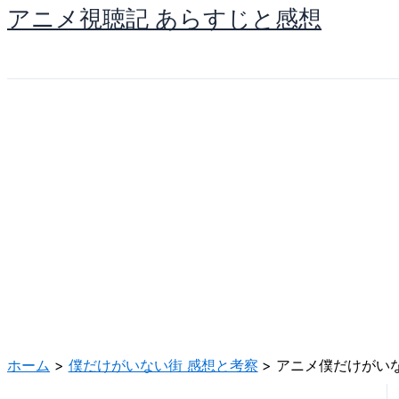
アニメ視聴記 あらすじと感想
内
容
を
ス
キ
ッ
プ
ホーム
僕だけがいない街 感想と考察
アニメ僕だけがい