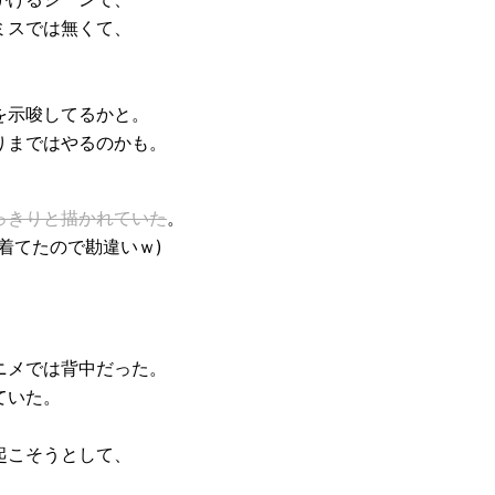
ミスでは無くて、
、
を示唆してるかと。
りまではやるのかも。
っきりと描かれていた
。
着てたので勘違いｗ)
ニメでは背中だった。
ていた。
、
起こそうとして、
。