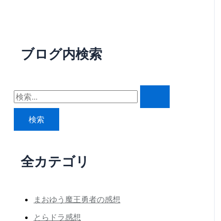
ブログ内検索
検
索
対
象
:
全カテゴリ
まおゆう魔王勇者の感想
とらドラ感想