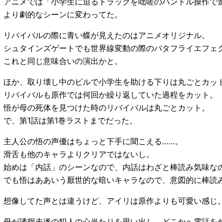
アニメでは「小学生に迫るトラックを咄嗟のハンドル操作で
より劇的なシーンに変わってた。
リバイバルの際に青い蝶が見えたのはアニメオリジナル。
シュタインズゲートでも世界線変動の際のバタフライエフェ
これと同じ意味合いの演出かと。
ほか、取り壊し中のビルで小学生を助ける下りは丸ごとカッ
リバイバルも原作では何回か繰り返していた過程をカット。
悟が母の死体を見つけた時のリバイバルは丸ごとカット。
で、第1話は第1巻ラストまでだった。
主人公の悟の声優はちょっと下手に聞こえる……。
滑舌も他のキャラよりクリアではないし。
始めは「内話」のシーンなので、内話はわざと棒読み気味な
でも悟はああいう厭世的な暗いキャラなので、意図的に棒読
想像してた声とは違うけど、アイリは原作よりも可愛い感じ
母が誘拐未遂の犯人の心当たりを思い出し、どこかへ電話を