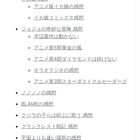
アニメ版イカ娘の感想
イカ娘コミックス感想
ジョジョの奇妙な冒険 感想
岸辺露伴は動かない
アニメ第5部黄金の風
アニメ第4部ダイヤモンドは砕けない
オラオラジオの感想
アニメ第3部スターダストクルセーダーズ
ノノノノの感想
BLAMEの感想
クジラの子らは砂上に歌う 感想
グランクレスト戦記 感想
宇宙よりも遠い場所の感想