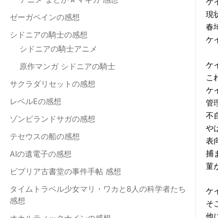
ケ
現
ゼーガペインの感想
春
シドニアの騎士の感想
ケ
シドニアの騎士アニメ
ケ
原作マンガ シドニアの騎士
こ
サクラダリセットの感想
ケ
レベルEの感想
管
不
ゾンビランドサガの感想
や
テセウスの船の感想
表
捕
AIの遺電子の感想
菫
ビブリア古書堂の事件手帖 感想
タイムトラベル少女マリ・ワカと8人の科学者たち
ケ
感想
そ
他
オカルティックナインの感想