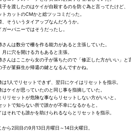
菓子を渡したのはケイが自殺するのを防ぐ為と言ってたけど、
ットカットのCMかと総ツッコミだった。
際、そういうタイアップなんだろうか。
イガーバニーではそうだったし。
姉さんは数分で柵を作る能力があると主張していた。
、月に穴を開ける力もあると主張。
姉さんはここから女の子が落ちたので「修正した方がいい」と
の子が菫蘇生か帰還の鍵となるんですかね。
埼は1人でリセットできず、翌日にケイはリセットを指示。
埼はケイが思っていたのと同じ事を指摘していた。
まりリセットが危険な事ならリセットしない方がいいと。
セットで知らない所で誰かが不幸になるかもと。
イはそれでも誰かを助けられるならとリセットを指示。
こから2回目の9月13日月曜日～14日火曜日。