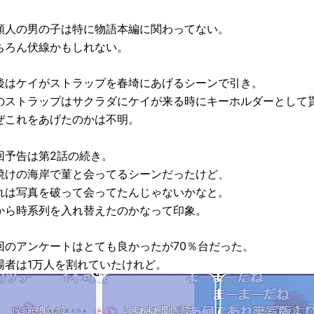
頼人の男の子は特に物語本編に関わってない。
ちろん伏線かもしれない。
後はケイがストラップを春埼にあげるシーンで引き。
のストラップはサクラダにケイが来る時にキーホルダーとして
ぜこれをあげたのかは不明。
回予告は第2話の続き。
焼けの海岸で菫と会ってるシーンだったけど、
れは写真を破って会ってたんじゃないかなと。
から時系列を入れ替えたのかなって印象。
回のアンケートはとても良かったが70％台だった。
場者は1万人を割れていたけれど。