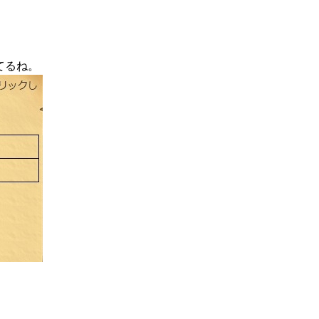
てるね。
。