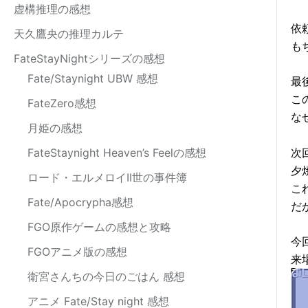
虚構推理の感想
依
天久鷹央の推理カルテ
も
FateStayNightシリーズの感想
Fate/Staynight UBW 感想
最
こ
FateZero感想
な
月姫の感想
次
FateStaynight Heaven’s Feelの感想
夕
ロード・エルメロイII世の事件簿
こ
Fate/Apocrypha感想
だ
FGO原作ゲームの感想と攻略
今
FGOアニメ版の感想
来
衛宮さんちの今日のごはん 感想
アニメ Fate/Stay night 感想