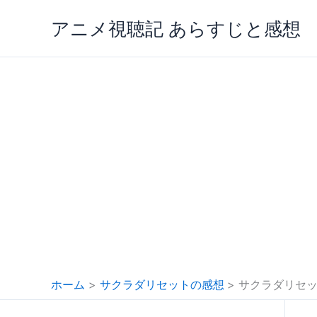
内
アニメ視聴記 あらすじと感想
容
を
ス
キ
ッ
プ
ホーム
サクラダリセットの感想
サクラダリセット第9