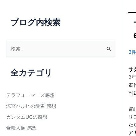
ブログ内検索
検
3
索
対
サク
全カテゴリ
象
2
:
奉
副
テラフォーマーズ感想
涼宮ハルヒの憂鬱 感想
冒
リ
ガンダムUCの感想
た
食糧人類 感想
ア