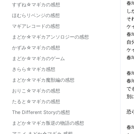
春
すずね☆マギカの感想
し
ほむらリベンジの感想
そ
マギアレコードの感想
ケ
春
まどか☆マギカアンソロジーの感想
自
かずみ☆マギカの感想
ケ
春
まどか☆マギカのゲーム
きらら☆マギカ感想
春
まどか☆マギカ魔獣編の感想
春
で
おりこ☆マギカの感想
別
たると☆マギカの感想
恐
The Different Storyの感想
まどか☆マギカ叛逆の物語の感想
春
アニメ まどか☆マギカ 感想