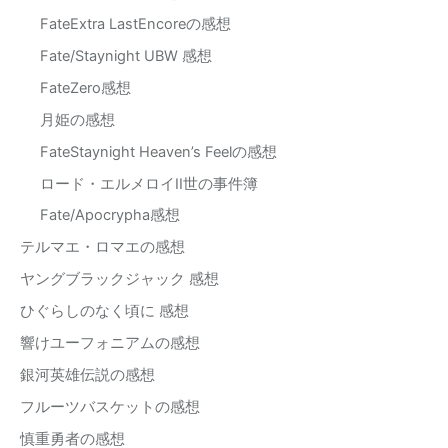
FateExtra LastEncoreの感想
Fate/Staynight UBW 感想
FateZero感想
月姫の感想
FateStaynight Heaven’s Feelの感想
ロード・エルメロイII世の事件簿
Fate/Apocrypha感想
テルマエ・ロマエの感想
ヤングブラックジャック 感想
ひぐらしのなく頃に 感想
響けユーフォニアムの感想
銀河英雄伝説の感想
フルーツバスケットの感想
慎重勇者の感想