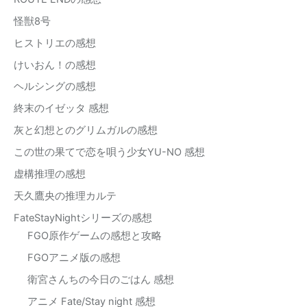
怪獣8号
ヒストリエの感想
けいおん！の感想
ヘルシングの感想
終末のイゼッタ 感想
灰と幻想とのグリムガルの感想
この世の果てで恋を唄う少女YU-NO 感想
虚構推理の感想
天久鷹央の推理カルテ
FateStayNightシリーズの感想
FGO原作ゲームの感想と攻略
FGOアニメ版の感想
衛宮さんちの今日のごはん 感想
アニメ Fate/Stay night 感想