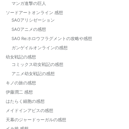
マンガ進撃の巨人
ソードアートオンライン 感想
SAOアリシゼーション
SAOアニメの感想
SAO Re:ホロウフラグメントの攻略や感想
ガンゲイルオンラインの感想
幼女戦記の感想
コミックス幼女戦記の感想
アニメ幼女戦記の感想
キノの旅の感想
伊藤潤二 感想
はたらく細胞の感想
メイドインアビスの感想
天幕のジャードゥーガルの感想
イカ娘 感想