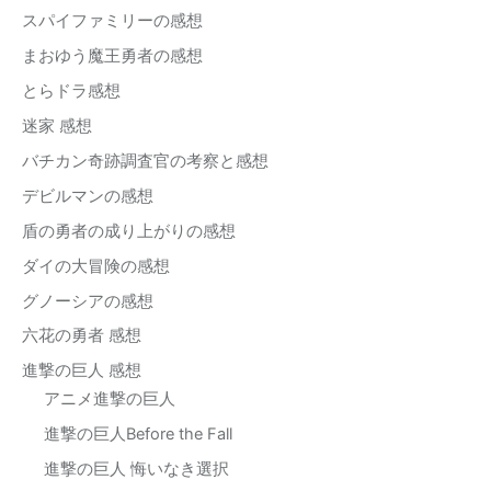
スパイファミリーの感想
まおゆう魔王勇者の感想
とらドラ感想
迷家 感想
バチカン奇跡調査官の考察と感想
デビルマンの感想
盾の勇者の成り上がりの感想
ダイの大冒険の感想
グノーシアの感想
六花の勇者 感想
進撃の巨人 感想
アニメ進撃の巨人
進撃の巨人Before the Fall
進撃の巨人 悔いなき選択