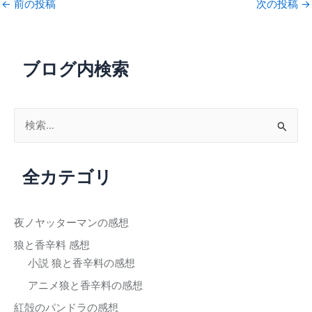
←
前の投稿
次の投稿
→
ブログ内検索
検
索
対
全カテゴリ
象
:
夜ノヤッターマンの感想
狼と香辛料 感想
小説 狼と香辛料の感想
アニメ狼と香辛料の感想
紅殻のパンドラの感想