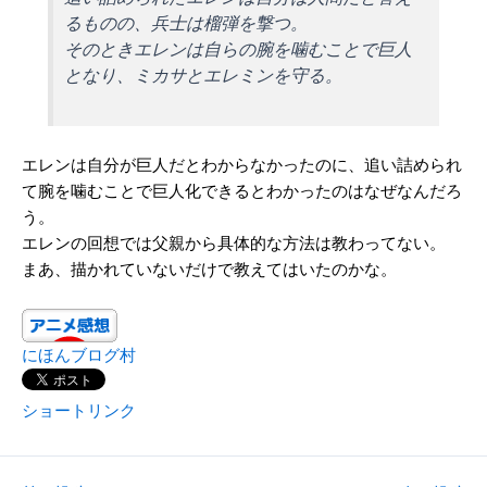
るものの、兵士は榴弾を撃つ。
そのときエレンは自らの腕を噛むことで巨人
となり、ミカサとエレミンを守る。
エレンは自分が巨人だとわからなかったのに、追い詰められ
て腕を噛むことで巨人化できるとわかったのはなぜなんだろ
う。
エレンの回想では父親から具体的な方法は教わってない。
まあ、描かれていないだけで教えてはいたのかな。
にほんブログ村
ショートリンク