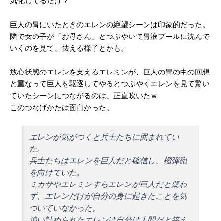
気化してるだけ？
巨人の胃にいたときのエレンの絶望シーンは印象的だった。
隣で女の子が「お母さん」とつぶやいて胃液プールに沈んで
いくのを見て、怯える様子とかも。
放心状態のエレンを支えるエレミンが、巨人の胃の中の回想
と重なって巨人を駆逐してやるとつぶやくエレンを見て驚い
ていたシーンにつながるのは、正直吹いたｗ
このつなげかたは面白かった。
エレンが気がつくと兵士たちに囲まれてい
た。
兵士たちはエレンを巨人だと確信し、榴弾砲
を向けていた。
ミカサやエレミンすらエレンが巨人だと疑わ
ず、エレンだけが自分の身に起きたことを気
づいていなかった。
追い詰められたエレンは自分は人間だと答え