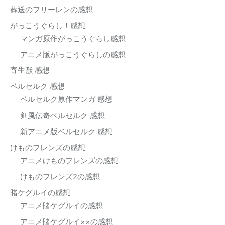
葬送のフリーレンの感想
がっこうぐらし！感想
マンガ原作がっこうぐらし感想
アニメ版がっこうぐらしの感想
寄生獣 感想
ベルセルク 感想
ベルセルク原作マンガ 感想
剣風伝奇ベルセルク 感想
新アニメ版ベルセルク 感想
けものフレンズの感想
アニメけものフレンズの感想
けものフレンズ2の感想
賭ケグルイの感想
アニメ賭ケグルイの感想
アニメ賭ケグルイ××の感想