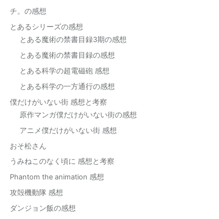
チ。の感想
とあるシリーズの感想
とある魔術の禁書目録3期の感想
とある魔術の禁書目録の感想
とある科学の超電磁砲 感想
とある科学の一方通行の感想
僕だけがいない街 感想と考察
原作マンガ僕だけがいない街の感想
アニメ僕だけがいない街 感想
おそ松さん
うみねこのなく頃に 感想と考察
Phantom the animation 感想
攻殻機動隊 感想
ダンジョン飯の感想