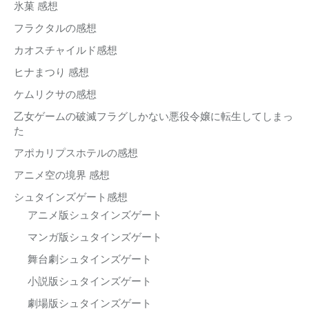
氷菓 感想
フラクタルの感想
カオスチャイルド感想
ヒナまつり 感想
ケムリクサの感想
乙女ゲームの破滅フラグしかない悪役令嬢に転生してしまっ
た
アポカリプスホテルの感想
アニメ空の境界 感想
シュタインズゲート感想
アニメ版シュタインズゲート
マンガ版シュタインズゲート
舞台劇シュタインズゲート
小説版シュタインズゲート
劇場版シュタインズゲート