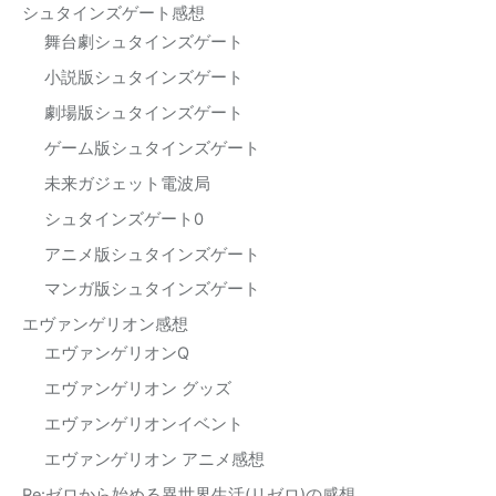
シュタインズゲート感想
舞台劇シュタインズゲート
小説版シュタインズゲート
劇場版シュタインズゲート
ゲーム版シュタインズゲート
未来ガジェット電波局
シュタインズゲート0
アニメ版シュタインズゲート
マンガ版シュタインズゲート
エヴァンゲリオン感想
エヴァンゲリオンQ
エヴァンゲリオン グッズ
エヴァンゲリオンイベント
エヴァンゲリオン アニメ感想
Re:ゼロから始める異世界生活(リゼロ)の感想