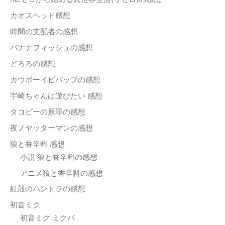
カオスヘッド感想
時間の支配者の感想
バナナフィッシュの感想
どろろの感想
カウボーイビバップの感想
宇崎ちゃんは遊びたい 感想
タコピーの原罪の感想
夜ノヤッターマンの感想
狼と香辛料 感想
小説 狼と香辛料の感想
アニメ狼と香辛料の感想
紅殻のパンドラの感想
初音ミク
初音ミク ミクパ