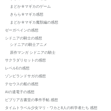
まどか☆マギカのゲーム
きらら☆マギカ感想
まどか☆マギカ魔獣編の感想
ゼーガペインの感想
シドニアの騎士の感想
シドニアの騎士アニメ
原作マンガ シドニアの騎士
サクラダリセットの感想
レベルEの感想
ゾンビランドサガの感想
テセウスの船の感想
AIの遺電子の感想
ビブリア古書堂の事件手帖 感想
タイムトラベル少女マリ・ワカと8人の科学者たち 感想