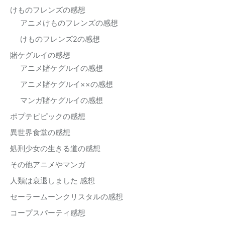
けものフレンズの感想
アニメけものフレンズの感想
けものフレンズ2の感想
賭ケグルイの感想
アニメ賭ケグルイの感想
アニメ賭ケグルイ××の感想
マンガ賭ケグルイの感想
ポプテピピックの感想
異世界食堂の感想
処刑少女の生きる道の感想
その他アニメやマンガ
人類は衰退しました 感想
セーラームーンクリスタルの感想
コープスパーティ感想